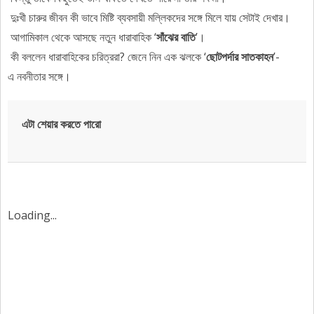
দুঃখী
চারুর
জীবন
কী
ভাবে
মিষ্টি
ব্যবসায়ী
মল্লিকদের
সঙ্গে
মিলে
যায়
সেটাই
দেখার।
আগামিকাল
থেকে
আসছে
নতুন
ধারাবাহিক
‘
সাঁঝের
বাতি
’
।
কী
বললেন
ধারাবাহিকের
চরিত্ররা
?
জেনে
নিন
এক
ঝলকে
‘
ছোটপর্দার
সাতকাহন
’-
এ
নবনীতার
সঙ্গে।
এটা শেয়ার করতে পারো
Loading...