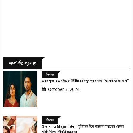
সম্পর্কিত প্রবন্ধ
বিনোদন
এবার পুজোয় এসভিএফ মিউজিকের নতুন প্রযোজনা “আমার মন মানে না”
October 7, 2024
বিনোদন
Swikriti Majumder: চুপিসারে বিয়ে সারলেন ‘আলোর কোলে’
ধারাবাহিকের স্বীকৃতি মজুমদার