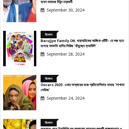
হবেন মহাগুরু মিঠুন চক্রবর্তী
September 30, 2024
বিনোদন
Barujjye Family Ott: ধারাবাহিকের আঙ্গিকে ওটিটি- তে শুরু হতে
চলেছে দমফাটা হাসির সিরিজ ‘বাঁড়ুজ্যে ফ্যামিলি’
September 28, 2024
বিনোদন
Oscars 2025: এবার অস্কারের মঞ্চে প্রতিযোগিতায় নামছে 'লাপাতা
লেডিজ'
September 24, 2024
বিনোদন
অবশেষে মেয়ে ইয়ালিনির মুখ প্রকাশ্যে আনলেন শুভশ্রী গঙ্গোপাধ্যায় ও