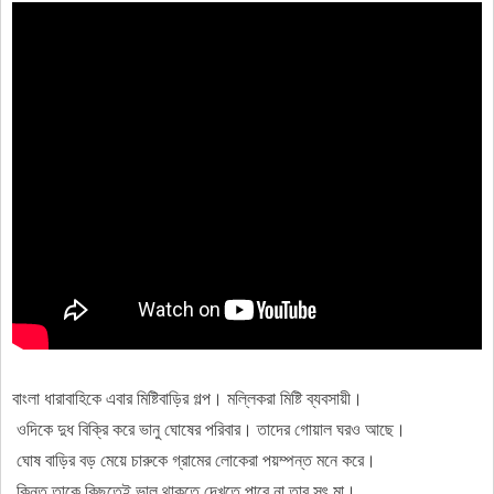
বাংলা
ধারাবাহিকে
এবার
মিষ্টিবাড়ির
গল্প।
মল্লিকরা
মিষ্টি
ব্যবসায়ী।
ওদিকে
দুধ
বিক্রি
করে
ভানু
ঘোষের
পরিবার।
তাদের
গোয়াল
ঘরও
আছে।
ঘোষ
বাড়ির
বড়
মেয়ে
চারুকে
গ্রামের
লোকেরা
পয়ম্পন্ত
মনে
করে।
কিন্তু
তাকে
কিছুতেই
ভাল
থাকতে
দেখতে
পারে
না
তার
সৎ
মা।