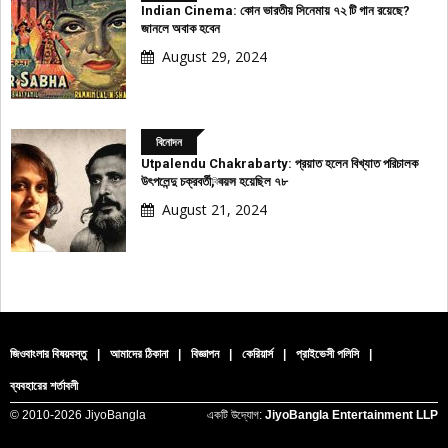
Indian Cinema: কোন ভারতীয় সিনেমায় ৭২ টি গান রয়েছে?
জানলে অবাক হবেন
August 29, 2024
বিনোদন
Utpalendu Chakrabarty: প্রয়াত হলেন বিখ্যাত পরিচালক
উৎপলেন্দু চক্রবর্তী, বয়স হয়েছিল ৭৮
বিজ্ঞাপন
August 21, 2024
জিওবাংলার বিষয়বস্তু
|
আমাদের ঠিকানা
|
বিজ্ঞাপন
|
কেরিয়ার্স
|
প্রাইভেসী পলিসি
|
ব্যবহারের শর্তাবলী
© 2010-
2026 JiyoBangla
একটি উদ্যোগ:
JiyoBangla Entertainment LLP