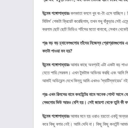
উন্মেষ গঙ্গোপাধ্যায়ঃ
কলকাতা বললে খুব বং-টা এসে যাচ্ছিল। 
মিমিস’ পেজটা ক্রিয়েট করেছিলাম, তখন শুধু বাঁকুড়ার সেই এস
করলাম ছোট ছোট ভিডিও শর্টসের মতো বানাবো, সেখান থে
প্রঃ বড় বড় চ্যানেলগুলোয় তাঁদের নিজেস্ব প্রোগ্রামগুল
কতটা পাওয়া মন হয়?
উন্মেষ গঙ্গোপাধ্যায়ঃ
আমার কাছে অবশ্যই এটা একটা বড় পাওয়া 
যেতে পারি সেরকম। এখন টুকটাক অভিনয় করছি এবং আমি সিনে
আমাই অডিয়েন্স দেখে কিন্তু আমি এখনও ‘স্যাটিস্ফায়েড’ ন
প্রঃ এখন রিলসের নামে কনটেন্টের নামে অনেক পোস্ট আসে যেগ
সেগুলোর ভিউ আরও বেশি হয়। সেই জায়গা থেকে তুমি কী ব
উন্মেষ গঙ্গোপাধ্যায়ঃ
আমার মনে হয় ওরাও হয়তো একটু অন্যরকম
করে কিছু বলার নেই। আমি দেখি না। কিছু কিছু কনটেন্ট আম