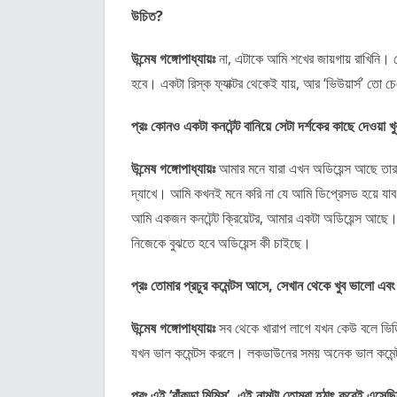
উচিত?
উন্মেষ গঙ্গোপাধ্যায়ঃ
না, এটাকে আমি শখের জায়গায় রাখিনি।
হবে। একটা রিস্ক ফ্যাক্টর থেকেই যায়, আর ‘ভিউয়ার্স’ তো 
প্রঃ কোনও একটা কনটেন্ট বানিয়ে সেটা দর্শকের কাছে দেওয়া 
উন্মেষ গঙ্গোপাধ্যায়ঃ
আমার মনে যারা এখন অডিয়েন্স আছে তার
দ্যাখে। আমি কখনই মনে করি না যে আমি ডিপ্রেসড হয়ে যাব।
আমি একজন কনটেন্ট ক্রিয়েটর, আমার একটা অডিয়েন্স আছে। ‘
নিজেকে বুঝতে হবে অডিয়েন্স কী চাইছে।
প্রঃ তোমার প্রচুর কমেন্টস আসে, সেখান থেকে খুব ভালো এব
উন্মেষ গঙ্গোপাধ্যায়ঃ
সব থেকে খারাপ লাগে যখন কেউ বলে ভিড
যখন ভাল কমেন্টস করলে। লকডাউনের সময় অনেক ভাল কমেন
প্রঃ এই ‘বাঁকুড়া মিমিস’, এই নামটা তোমরা হঠাৎ করেই এসেছ