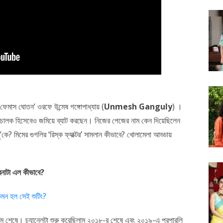
েমাস ঘোতন’ ওরফে উন্মেষ গঙ্গোপাধ্যায় (
Unmesh Ganguly
) ।
, পরিচালক হিসেবেও জমিয়ে ব্যাট করছেন। নিজের পেজের নাম কেন দিয়েছিলেন
’কে? মিমের গুগলির ‘রিস্ক ফ্যাক্টর’ সামলান কীভাবে? খোলামেলা আড্ডায়
বনাটা এল কীভাবে?
কেমন হল সেই শুটিং?
শেষে। চ্যানেলটা শুরু করেছিলাম ২০১৮-র শেষে এবং ২০১৯-এ প্রপারলি