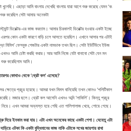
টা খুলেছি। এছাড়া আমি বাংলায় দেখেছি বাংলায় যারা আগে শুরু করেছে যেমন ‘বং
নানো শুরু করেছিল সেটা আমায় অনেকটা
্ট্যান্ট ডিরেক্টর-এর কাজ করতাম। আমার চিরকালই ডিরেক্টর হওয়ার একটা ইচ্ছে
াম। এরপর কোন একটা কারণে বাড়ি চলে আসতে হয়েছিল। এখানে আসার পর এটাই
ঁকুড়া মিমিস’ ফেসবুক পেজটার একটা নামডাক তখন ছিল। সেটা ইউটিউবে ইউজ
টা এখনও আমি চেষ্টা করছি করার। আর আমি নিজে যেটা বানাবো সেটা যেন মন
 শুরু করেছিলাম আমি।
তারপর কোথাও থেকে ‘থ্রেট কল’ এসেছে?
ের ক্ষেত্রে প্রচুর হয়েছে। আমরা যখন মিমস বানিয়েছি তখন কোনও ‘পলিটিকাল
ধেই করেছি। মজার ছলে। থ্রেট কল আসেনি এখনও অব্দি ‘লাকিলি’। কিন্তু প্রচুর
ট করা নিয়ে। এখন আমরা অভ্যস্ত হয়ে গেছি এত গালিগালাজ খেয়ে, শোয়ে গেছে।
 থ্রু দিয়ে ইনকাম করা যায়। এটা এখন অনেকের কাছে একটা পেশা। যেহেতু এটা
 দাড়িয়ে এটকা কি একটা বুদ্ধিমানের কাজ নাকি এটাকে সখের জায়গায় রাখা