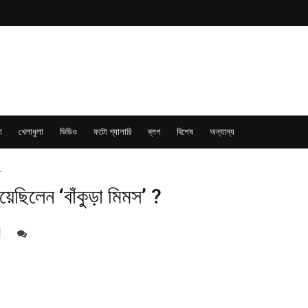
া
খেলাধুলা
ভিডিও
ফটো গ্যালারি
ব্লগ
বিশেষ
অন্যান্য
ই পুজোয় রবীন্দ্রনাথ ও মহাত্মা গান্ধী এসেছিলেন
য়েছিলেন ‘বাঁকুড়া মিমস’ ?