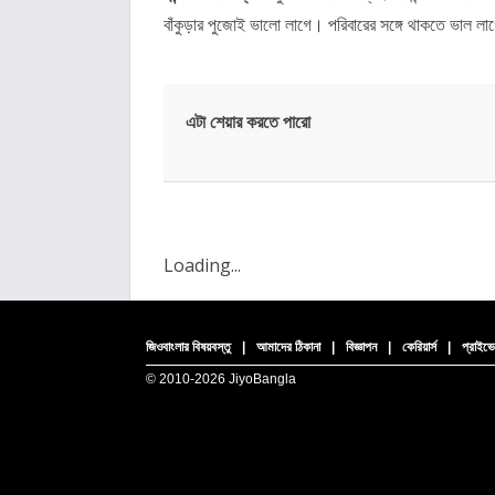
বাঁকুড়ার পুজোই ভালো লাগে। পরিবারের সঙ্গে থাকতে ভাল লাগ
এটা শেয়ার করতে পারো
Loading...
জিওবাংলার বিষয়বস্তু
|
আমাদের ঠিকানা
|
বিজ্ঞাপন
|
কেরিয়ার্স
|
প্রাইভে
© 2010-
2026 JiyoBangla