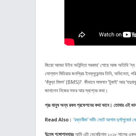
জিয়ো আড্ডা উইথ অনিন্দিতা সরকার' শোয়ে আজ অতিথি ‘দ্য ফ
সোশ্যাল মিডিয়ার জনপ্রিয় ইনফ্লুয়েন্সার‌ তিনি, অভিনেতা
‘বাঁকুড়া মিমস’ (BMS)? কীভাবে সামলান ‘টুকাই’ আর ‘যদুবাবু
জানালেন নিজের সফর আর স্বপ্নের কথা।
প্রঃ মানুষ অন্য রকম প্রফেশনের কথা ভাবে। তোমার এই ভা
Read Also :
‘রক্তবীজ’ শুটিং সেটে আগাম দুর্গাপুজো! 
উন্মেষ গঙ্গোপাধ্যায়ঃ
আমি এটা ভেবেছিলাম ২০১৮ সালের একদম 