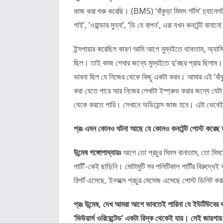
কাজ করা শুরু করেছি। (BMS) ‘বাঁকুড়া মিমস শর্টস’ চ্যানেল
গাই’, ‘ওয়ান্ডার মুন্না’, ‘ডি যে বাপন’, এরা যখন কনটেন্ট বা
ইন্সপায়ার করেছিল কারণ আমি আগে মুম্বইতে থাকতাম, অ্যাসিস
ছিল। তাই কাজ শেখার জন্যে মুম্বইতে দু’বছর প্রায় ছিল
ভাবনা ছিল যে নিজের থেকে কিছু একটা করব। আমার এই ‘বা
করা যেতে পারে আর নিজের লেখাটা ইম্প্রুভ করার জন্যে যে
থেকে করতে পারি। সেখানে অডিয়েন্স জাজ হবে। এটা ভেবেই
প্রঃ এমন কোনও ঘটনা আছে যে কোনও কনটেন্ট পোস্ট করেছ 
উন্মেষ গঙ্গোপাধ্যায়ঃ
আগে তো প্রচুর মিমস বানাতাম, তো মিমস
পার্টি’-কেই ছাড়িনি। মোটামুটি সব পলিটিকাল পার্টির বিরুদ্
রিপর্ট এসেছে, ইনবক্সে প্রচুর মেসেজ এসেছে পোস্ট ডিলি
প্রঃ উন্মেষ, দেখ আমরা আগে ভাবতেই পারিনা যে ইউটিউবের
‘ভিউয়ার্স ওরিয়েন্টেড’ একটা রিস্ক থেকেই যায়। সেই জায়গায়