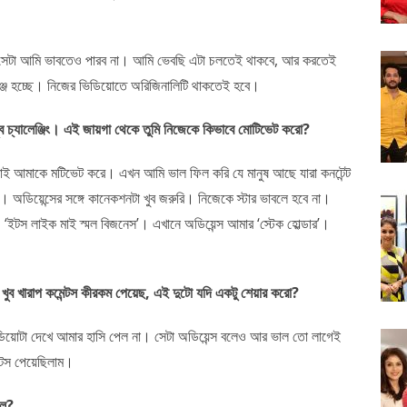
 সেটা আমি ভাবতেও পারব না। আমি ভেবছি এটা চলতেই থাকবে, আর করতেই
চেঞ্জ হচ্ছে। নিজের ভিডিয়োতে অরিজিনালিটি থাকতেই হবে।
খুব চ্যালেঞ্জিং। এই জায়গা থেকে তুমি নিজেকে কিভাবে মোটিভেট করো?
াই আমাকে মটিভেট করে। এখন আমি ভাল ফিল করি যে মানুষ আছে যারা কনটেন্ট
 অডিয়েন্সের সঙ্গে কানেকশনটা খুব জরুরি। নিজেকে স্টার ভাবলে হবে না।
ইটস লাইক মাই স্মল বিজনেস’। এখানে অডিয়েন্স আমার ‘স্টেক হোল্ডার’।
ং খুব খারাপ কমেন্টস কীরকম পেয়েছ, এই দুটো যদি একটু শেয়ার করো?
িয়োটা দেখে আমার হাসি পেল না। সেটা অডিয়েন্স বলেও আর ভাল তো লাগেই
্টস পেয়েছিলাম।
িল?