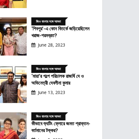
জিও বাংলার সঙ্গে আড্ডা
‘শিবপুর’-এ কোন বিতর্কে জড়িয়েছিলেন
খরাজ-পরমব্রত?
June 28, 2023
জিও বাংলার সঙ্গে আড্ডা
‘মায়া’র গল্পে পরিচালক রাজর্ষি দে ও
অভিনেত্রী দেবলীনা কুমার
June 13, 2023
জিও বাংলার সঙ্গে আড্ডা
কীভাবে শ্যুটিং ফ্লোরে জমত প্রাক্তন-
বর্তমানের টক্কর?