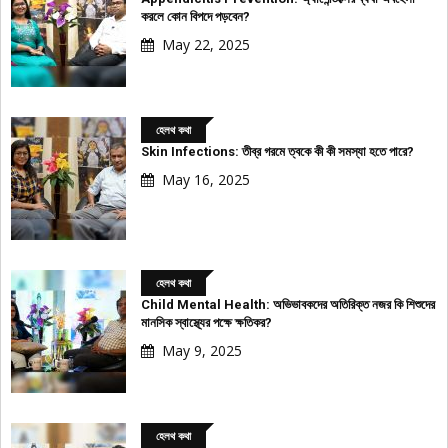
করলে কোন বিপদে পড়বেন?
May 22, 2025
হেলথ কথা
Skin Infections: তীব্র গরমে ত্বকে কী কী সমস্যা হতে পারে?
May 16, 2025
হেলথ কথা
Child Mental Health: অভিভাবকদের অতিরিক্ত নজর কি শিশুদের
মানসিক স্বাস্থ্যের পক্ষে ক্ষতিকর?
May 9, 2025
হেলথ কথা