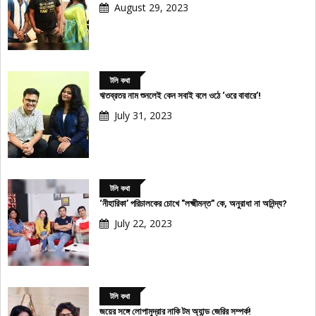
August 29, 2023
টলি কথা
ঋতব্রতর নাম শুনলেই কেন সবাই বলে ওঠে ‘ওরে বাবারে’!
July 31, 2023
টলি কথা
‘নীহারিকা’ পরিচালকের চোখে "লক্ষ্মীমন্ত" কে, অনুরাধা না অনিন্দ্য?
July 22, 2023
টলি কথা
জয়ের সঙ্গে লোপামুদ্রার নাকি টম অ্যান্ড জেরির সম্পর্ক!