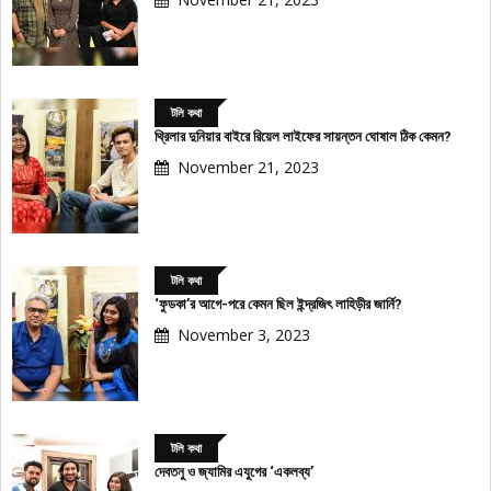
টলি কথা
থ্রিলার দুনিয়ার বাইরে রিয়েল লাইফের সায়ন্তন ঘোষাল ঠিক কেমন?
November 21, 2023
টলি কথা
‘ফুডকা’র আগে-পরে কেমন ছিল ইন্দ্রজিৎ লাহিড়ীর জার্নি?
November 3, 2023
টলি কথা
দেবতনু ও জ্যামির এযুগের ‘একলব্য’