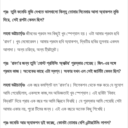
প্রঃ তুমি কমেডি মুভি দেখতে ভালবাসো কিন্তু তোমার সিনেমায় আসা অ্যাকশন মুভি
দিয়ে, সেই গল্পটা কেমন ছিল?
লহমা ভট্টাচার্য্যঃ
জীবনের প্রথম সব কিছুই খুব স্পেশ্যাল হয়। ওটা আমার প্রথম ছবি
'রাবণ'। খুব মেমোরেবল। আমার প্রথম ছবি অ্যাকশন, দ্বিতীয় ছবির তুলনায় একদম
আলাদা। অন্য চরিত্র, অন্য ট্রিটমেন্ট।
প্রঃ 'রাবণ'র জন্য তুমি 'মোস্ট প্রমিসিং অ্যাক্টর' পুরস্কার পেয়েছ। জিৎ-এর সঙ্গে
প্রথম কাজ। অনেকের কাছে এটা স্বপ্ন। অফার যখন এল সেই জার্নিটা কেমন ছিল?
লহমা ভট্টাচার্য্যঃ
এক বছর কমপ্লিট হল 'রাবণ'র। সিলেকশন থেকে শুরু করে যে সুযোগ
আমি পেয়েছিলাম, একসঙ্গে কাজ,সব অভিজ্ঞতাই খুব স্পেশ্যাল। এই ছবিটা 'বিবাহ
বিভ্রাট' দিয়ে প্রায় এক বছর পর আমি স্ক্রিনে ফিরছি। যে পুরস্কার আমি পেয়েছি সেটা
আমার একার নয়, পুরো টিমের জন্য। এই এক বছরে অনেক কিছু শিখেছি।
প্রঃ কমেডি আর অ্যাকশন দুই করেছ, কোনটা তোমার বেশি এন্টারটেনিং লাগল?