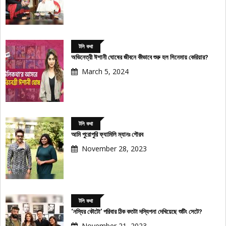
টলি কথা
অভিনেত্রী ঈশানী ঘোষের জীবনে কীভাবে শুরু হল সিনেমায় কেরিয়ার?
March 5, 2024
টলি কথা
আমি পুরোপুরি ফ্যামিলি ম্যানঃ গৌরব
November 28, 2023
টলি কথা
‘নস্যির কৌটো’ পরিবার ঠিক কতটা দস্যিপনা দেখিয়েছে শুটিং সেটে?
November 21, 2023