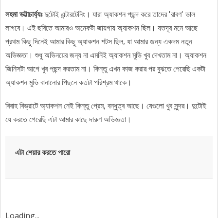
লহমা ভট্টাচার্য্যঃ
দুটোই এন্টারটেনিং। যারা অ্যাকশন পছন্দ করে তাদের 'রাবণ' ভাল
লাগবে। এই ছবিতে আমারও অনেকটা জায়গায় অ্যাকশন ছিল। যতদূর মনে আছে
প্রথম কিছু দিনেই আমার কিছু অ্যাকশন শটস ছিল, যা আমার জন্য একদম নতুন
অভিজ্ঞতা। শুধু অভিনয়ের জন্য না এমনিই অ্যাকশন মুভি খুব দেখতাম না। অ্যাকশন
জিনিসটা আগে খুব পছন্দ করতাম না। কিন্তু এখন কাজ করার পর বুঝতে পেরেছি একটা
অ্যাকশন মুভি বানানোর পিছনে কতটা পরিশ্রম থাকে।
বিবাহ বিভ্রাটে অ্যাকশন নেই কিন্তু প্রেম, বন্ধুত্ব আছে। যেগুলো খুব সুন্দর। দুটোই
যে করতে পেরেছি এটা আমার কাছে দারুণ অভিজ্ঞতা।
এটা শেয়ার করতে পারো
Loading...