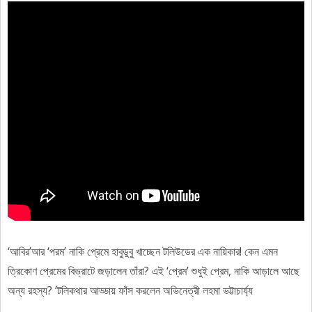
‘আবির’আর ‘পরম’ নাকি প্রেমে হাবুডুবু খাচ্ছেন টলিউডের এক নায়িকার! কেন এমন
ত্রিকোণ প্রেমের বিভ্রাটে জড়ালেন তাঁরা? এই ‘প্রেম’ শুধুই প্রেম, নাকি আড়ালে আছে
অন্য রহস্য? ‘টলিকথার আড্ডায় ফাঁস করলেন অভিনেত্রী লহমা ভট্টাচার্য্য