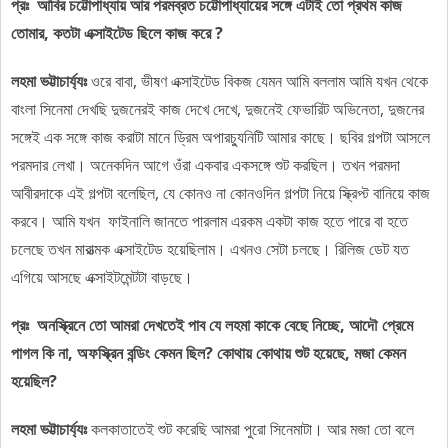
প্রঃ আবির চট্টোপাধ্যায় আর পরমব্রত চট্টোপাধ্যায়ের সঙ্গে এটাই তো প্রথম কাজ
তোমার, কতটা এক্সাইটেড ছিলে কাজ করে ?
লহমা ভট্টাচার্য্যঃ
ওরে বাবা, ভীষণ এক্সাইটেড বিকজ যেমন আমি বললাম আমি যখন থেকে
বাংলা সিনেমা দেখছি দুজনেরই কাজ দেখে দেখে, দুজনেই ফেভারিট অভিনেতা, দুজনের
সঙ্গেই এক সঙ্গে কাজ করাটা মানে ড্রিম অপারচ্যুনিটি আমার কাছে। ছবির গল্পটা আসলে
পরমদার লেখা। অনেকদিন আগে ওঁরা একবার একসঙ্গে শুট করছিল। তখন পরমদা
আবীরদাকে এই গল্পটা বলেছিল, যে কোনও না কোনওদিন গল্পটা নিয়ে স্ক্রিপ্ট বানিয়ে কাজ
করবে। আমি যখন ফাইনালি জানতে পারলাম এরকম একটা কাজ হতে পারে বা হতে
চলেছে তখন মারাত্মক এক্সাইটেড হয়েছিলাম। এখনও সেটা চলছে। রিলিজ ডেট যত
এগিয়ে আসছে এক্সাইটমেন্টটা বাড়ছে।
প্রঃ অনস্ক্রিনে তো আমরা দেখতেই পাব যে লহমা কাকে বেছে নিচ্ছে, আদৌ প্রেমে
পাগল কি না, অফস্ক্রিন বন্ডিং কেমন ছিল? কোথায় কোথায় শুট হয়েছে, মজা কেমন
হয়েছিল?
লহমা ভট্টাচার্য্যঃ
কলকাতাতেই শুট করেছি আমরা পুরো সিনেমাটা। আর মজা তো বলে