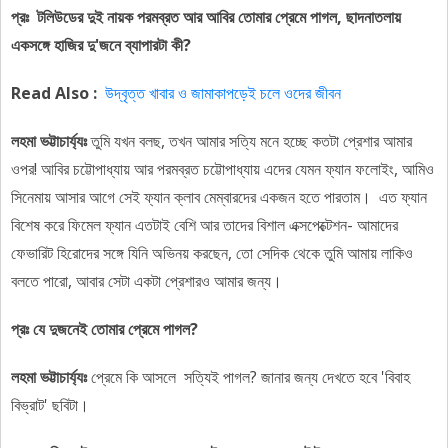
প্রঃ টলিউডের দুই নায়ক পরমব্রত আর আবির তোমার প্রেমে পাগল, ছাদনাতলায়
একসঙ্গে হাজির দু'জনে ব্যাপারটা কী?
Read Also :
উদ্বৃত্ত খাবার ও জামাকাপড়েই চলে ওদের জীবন
লহমা ভট্টাচার্য্যঃ
তুমি যখন বলছ, তখন আমার সত্যি মনে হচ্ছে কতটা প্রেশার আমার
ওপর! আবির চট্টোপাধ্যায় আর পরমব্রত চট্টোপাধ্যায় এদের যেমন ফ্যান ফলোইং, আমিও
সিনেমায় আসার আগে সেই ফ্যান ক্লাব মেম্বারদের একজন হতে পারতাম। এত ফ্যান
বিশেষ করে ফিমেল ফ্যান এতটাই বেশি আর তাদের বিশাল এক্সপেক্টেশন- আমাদের
ফেভারিট হিরোদের সঙ্গে যিনি অভিনয় করছেন, তো সেদিক থেকে তুমি আমায় লাকিও
বলতে পারো, আবার সেটা একটা প্রেশারও আমার জন্য।
প্রঃ যে দুজনেই তোমার প্রেমে পাগল?
লহমা ভট্টাচার্য্যঃ
প্রেমে কি আসলে সত্যিই পাগল? জানার জন্য দেখতে হবে 'বিবাহ
বিভ্রাট' ছবিটা।