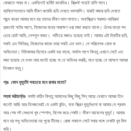
বোঝাতে পারব না। এমনিতেই ছবিটা কমেডির। স্ক্রিপ্ট পড়েই হাসি পাবে।
ব্যক্তিগতভাবে আমি ভীষণ কমেডি ছবি দেখতে ভালবাসি। যারাই মজার ছবি দেখতে
পছন্দ করেন আমার মনে হয় তাদের ভীষণ ভাল লাগবে। অফস্ক্রিনে পরমদা-আবিরদা
দুজনেই শটের আগে, নিজেদের মধ্যে সারাক্ষণ ওরা মজা করতে থাকে। ওঁদের মধ্যে সব
চেয়ে ছোট আমি, লেগপুল করত। শুটিংয়ে মজাও হয়েছে তাই। আমার এটা দ্বিতীয় ছবি,
সবাই এত সিনিয়র, নিজেদের কাজে তারা সবাই এত ভাল। সে পরিচালক হোক বা
অভিনেতা। নিউকামার হিসেবে একটা ভয় থাকে, নার্ভাস লাগে কিন্তু এখানে সেটে এত
মজা হয়েছে যে তখন আর মনেই হচ্ছে না যে অভিনয় করছি, মনে হচ্ছে যে আসলে আমরা
তিনজন বন্ধু।
প্রঃ কোন মুহূর্তটা সবচেয়ে মনে রাখার মতো?
লহমা ভট্টাচার্য্যঃ
বলাটা কঠিন কিন্তু আমাদের কিছু কিছু সিন্ আছে যেখানে আমরা তিন
জনেই আছি আর তিনজনেরই যে একটা বন্ডিং, অফ স্ক্রিন মুহূর্তগুলো বা আমার যে প্রথম
আর শেষ শট সেগুলো খুব স্পেশাল, বিশেষ করে শেষটা। ভীষণ আবেগের মুহূর্ত। আমার
মনে হয় শুধু অভিনেতারা নয় পুরো টিমের। রোজ সকালে সেটে সবার সঙ্গে দেখাটা খুব মিস
করি।