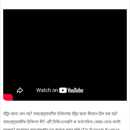
হাঁটুর ব্যথা কেন হয়? কায়রোপ্র্যাকটিক চিকিৎসায় হাঁটুর ব্যথা কীভাবে ঠিক করা হয়?
কায়রোপ্র্যাকটিক চিকিৎসা কী? এটি ফিজিওথেরাপি বা অর্থপেডিক কেয়ার থেকে কতটা
আলাদা? জানালেন কায়রোপ্রাক্টর ডাঃ রাজেশ কুমার মালি (Dr Rajesh Kumar