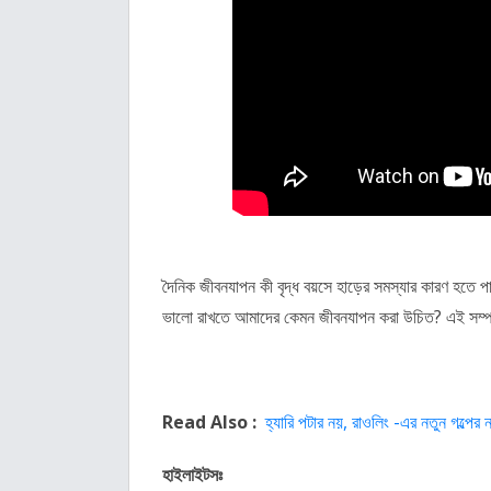
দৈনিক জীবনযাপন কী বৃদ্ধ বয়সে হাড়ের সমস্যার কারণ হতে পার
ভালো রাখতে আমাদের কেমন জীবনযাপন করা উচিত? এই সম্পর্কে
Read Also :
হ্যারি পটার নয়, রাওলিং -এর নতুন গল্পের
হাইলাইটসঃ