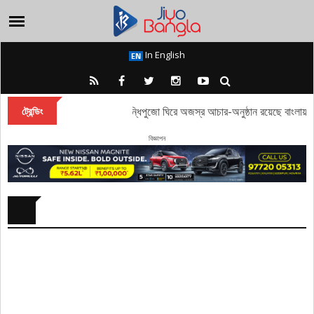
In English
তাঁবি থেকে পদ্ম, সন্ধিপুজো ঘিরে অজস্র আচার-অনুষ্ঠান রয়েছে বাংলায়
ট্রেন্ডিং
বিজ্ঞাপন