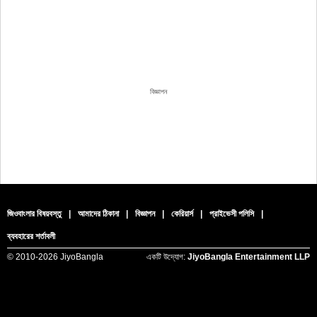
বিজ্ঞাপন
জিওবাংলার বিষয়বস্তু
|
আমাদের ঠিকানা
|
বিজ্ঞাপন
|
কেরিয়ার্স
|
প্রাইভেসী পলিসি
|
ব্যবহারের শর্তাবলী
© 2010-
2026 JiyoBangla
একটি উদ্যোগ:
JiyoBangla Entertainment LLP