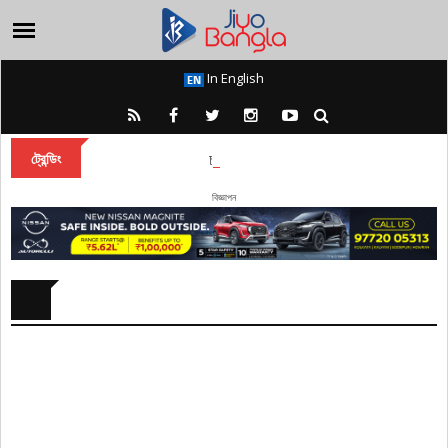
In English
চূড়ামণ জমিদারবাড়ির পুজোয় ৩০০ বছর ধরে কলা-
ট্রেন্ডিং
বিজ্ঞাপন