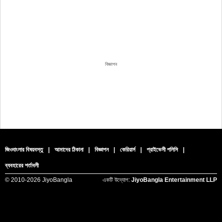
বিজ্ঞাপন
জিওবাংলার বিষয়বস্তু
|
আমাদের ঠিকানা
|
বিজ্ঞাপন
|
কেরিয়ার্স
|
প্রাইভেসী পলিসি
|
ব্যবহারের শর্তাবলী
© 2010-
2026 JiyoBangla
একটি উদ্যোগ:
JiyoBangla Entertainment LLP