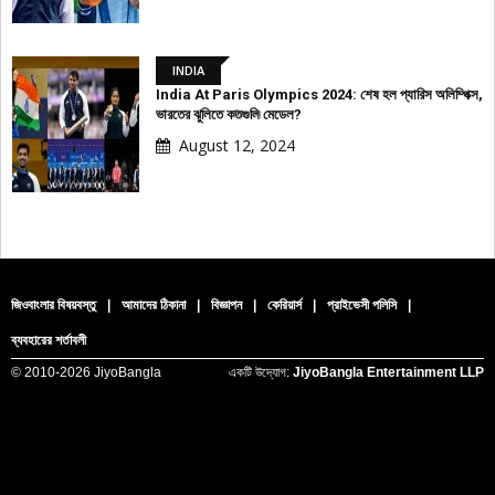
INDIA
India At Paris Olympics 2024: শেষ হল প্যারিস অলিম্পিক্স,
বিজ্ঞাপন
ভারতের ঝুলিতে কতগুলি মেডেল?
August 12, 2024
জিওবাংলার বিষয়বস্তু
|
আমাদের ঠিকানা
|
বিজ্ঞাপন
|
কেরিয়ার্স
|
প্রাইভেসী পলিসি
|
ব্যবহারের শর্তাবলী
© 2010-
2026 JiyoBangla
একটি উদ্যোগ:
JiyoBangla Entertainment LLP