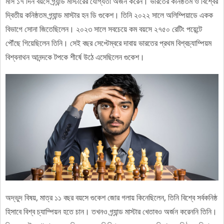
মাস ১৭ দিন বয়সে গ্র্যান্ড মাস্টারের যোগ্যতা অর্জন করেন। ভারতের কনিষ্ঠতম ও বিশ্বের
দ্বিতীয় কনিষ্ঠতম গ্র্যান্ড মাস্টার হন ডি গুকেশ। তিনি ২০২২ সালে অলিম্পিয়াডে একক
বিভাগে সোনা জিতেছিলেন। ২০২৩ সালে সবচেয়ে কম বয়সে ২৭৫০ রেটিং পয়েন্টে
পৌঁছে গিয়েছিলেন তিনি। সেই বছর সেপ্টেম্বরে দাবায় ভারতের প্রথম বিশ্বচ্যাম্পিয়ম
বিশ্বনাথন আনন্দকে টপকে শীর্ষে উঠে এসেছিলেন গুকেশ।
অদ্ভুদ বিষয়, মাত্র ১১ বছর বয়সে গুকেশ জোর গলায় কিনেছিলেন, তিনি বিশ্বে সর্বকনিষ্ঠ
হিসাবে বিশ্ব চ্যাম্পিয়ন হতে চান। তখনও গ্র্যান্ড মাস্টার খেতাবও অর্জন করেননি তিনি।