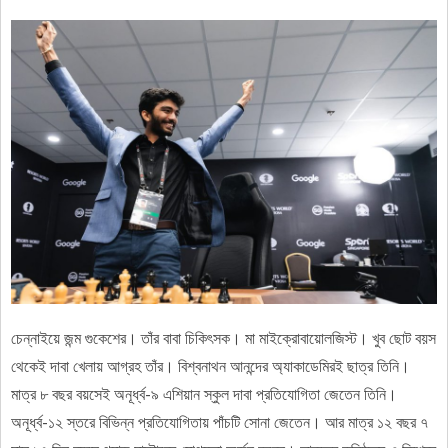
চেন্নাইয়ে জন্ম গুকেশের। তাঁর বাবা চিকিৎসক। মা মাইক্রোবায়োলজিস্ট। খুব ছোট বয়স
থেকেই দাবা খেলায় আগ্রহ তাঁর। বিশ্বনাথন আনন্দের অ্যাকাডেমিরই ছাত্র তিনি।
মাত্র ৮ বছর বয়সেই অনূর্ধ্ব-৯ এশিয়ান স্কুল দাবা প্রতিযোগিতা জেতেন তিনি।
অনূর্ধ্ব-১২ স্তরে বিভিন্ন প্রতিযোগিতায় পাঁচটি সোনা জেতেন। আর মাত্র ১২ বছর ৭