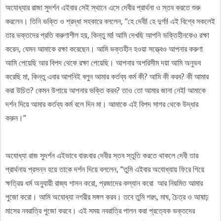
অযোধ্যার রাজা সুদর্শন‌ এইবার সেই স্থানে এসে দেবীর প্রার্থনা ও স্তব করতে শুরু
করলেন। তিনি ভক্তি ও শ্রদ্ধা সহকারে বললেন, “হে দেবী! হে দুর্গা! এই বিশ্বে সকলেই
তার ভক্তদের প্রতি করুণাশীল হয়, কিন্তু মা! আমি দেখছি আপনি ভক্তিহীনকেও রক্ষা
করেন, যেমন আমাকে রক্ষা করেছেন। আমি ভক্তহীন হ‌ওয়া সত্ত্বেও আপনার করুণা
আমি পেয়েছি আর বিপদ থেকে রক্ষা পেয়েছি। আপনার অপরিসীম দয়া আমি অনুভব
করেছি মা, কিন্তু এবার আপনিই বলুন আমার কর্তব্য কর্ম কী? আমি কী করব? কী আমার
করা উচিত? কেমন উপায়ে আপনার ভক্তি করব? তাও তো আমার জানা নেই! আমাকে
দর্শন দিয়ে আমার কর্তব্য কর্ম বলে দিন মা। আমাকে এই বিপদ সাগর থেকে উদ্ধার
করুন।”
অযোধ্যা রাজ সুদর্শন এইভাবে বারংবার দেবীর স্তব স্তুতি করতে থাকলে দেবী তার
প্রার্থনায় প্রসন্ন হয়ে তাকে দর্শন দিয়ে বললেন, “তুমি এইবার অযোধ্যায় ফিরে গিয়ে
ক্ষত্রিয় ধর্ম অনুযায়ী রাজ্য শাসন করো, প্রজাদের কল্যান করো আর নিয়মিত আমার
পুজো করো। আমি অযোধ্যা নগরীর মঙ্গল করব। তবে তুমি শরৎ, মাঘ, চৈত্র ও আষাঢ়
মাসের নবরাত্রি পুজো করবে। এই সময় নবরাত্রি পালন করা প্রত্যেক ভক্তদের