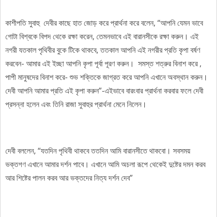
কাশীপতি সুবাহু দেবীর কাছে হাত জোড় করে প্রার্থনা করে বলেন, “আপনি যেমন ভাবে
গোটা বিশ্বকে বিপদ থেকে রক্ষা করেন, তেমনভাবে এই বারানসীকে রক্ষা করুন। এই
নগরী যতকাল পৃথিবীর বুকে টিকে থাকবে, ততকাল আপনি এই নগরীর প্রতি কৃপা বর্ষণ
করবেন- আমার এই ইচ্ছা আপনি কৃপা পূর্বা পূরণ করুন। ‌ সমস্ত শত্রুর বিনাশ করে ,
পাপী মানুষদের বিনাশ করে- শুভ শক্তিকে জাগ্রত করে আপনি এখানে অবস্থান করুন।
দেবী আপনি আমার প্রতি এই কৃপা করুন”-এইভাবে বারংবার প্রার্থনা করবার ফলে দেবী
প্রসন্না হলেন এবং তিনি রাজা সুবাহুর প্রার্থনা মেনে নিলেন।
দেবী বললেন, “যতদিন পৃথিবী থাকবে ততদিন আমি বারানসীতে থাকবো।‌ সবসময়
ভক্তগণ এখানে আমার দর্শন পাবে। এখানে আমি অচলা রূপে থেকেই দুষ্টের দমন করব
আর শিষ্টের পালন করব আর ভক্তদের নিত্য দর্শন দেব”