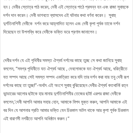
হন। দেবীর স্তোত্র পাঠ করেন, দেবী এই স্তোত্র পাঠে প্রসন্ন হন এবং রাজা সুবাহুকে
দর্শন দান করেন। দেবী ভাগবতে ব্যাসদেব এই ঘটনার কথা বর্ণনা করেন। সুবাহু
দুর্গতিনাশিনী দেবীকে দর্শন করে আহ্লাদিত হলেন এবং দেবী কৃপা পূর্বক তাকে দর্শন
দিয়েছেন তা উপলব্ধি করে দেবীকে ভক্তি ভরে প্রণাম জানালেন।
দেবীর দর্শন যে এই পৃথিবীর সমস্ত ঐশ্বর্য দর্শনের কাছে তুচ্ছ সে কথা জানিয়ে সুবাহু
বললেন,
“সমগ্র পৃথিবীতে যত ঐশ্বর্য আছে , দেবলোককে যত ঐশ্বর্য আছে, ধরিত্রীতে
যত সম্পদ আছে সেই সমস্ত সম্পদ একত্রিত করে যদি তার দর্শন করা যায় তবু দেবী রূপ
দর্শনের কাছে তা তুচ্ছ!”-অর্থাৎ এই অংশে সুবাহু বুঝিয়েছেন দেবীর ঐশ্বর্য কতখানি! রত্ন
ভান্ডারের আলোর ছটাকে হার মানায় দুর্গতিনাশিনীর তেজের ছটা! এরপর রাজা দেবীকে
বললেন,‘দেবী আপনি আমার সহায় হোন, আমাকে বিপদ মুক্ত করুন, আপনি আমাকে এই
বর দিন যে আপনার প্রতি আমার ভক্তি যেন চিরকাল অটল থাকে আর কৃপা পূর্বক চিরকাল
এই বারাণসী নগরীতে আপনি অধিষ্ঠান করুন।”