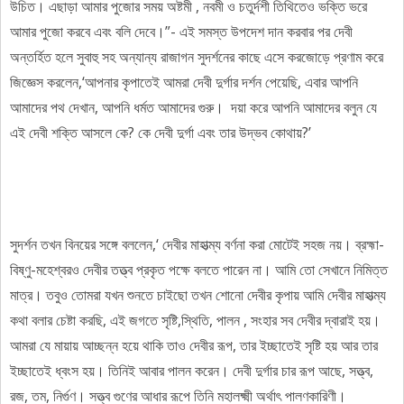
উচিত। এছাড়া আমার পুজোর সময় অষ্টমী , নবমী ও চতুর্দশী তিথিতেও ভক্তি ভরে
আমার পুজো করবে এবং বলি দেবে।”- এই সমস্ত উপদেশ দান করবার পর দেবী
অন্তর্হিত হলে সুবাহু সহ অন্যান্য রাজাগন সুদর্শনের কাছে এসে করজোড়ে প্রণাম করে
জিজ্ঞেস করলেন,‘আপনার কৃপাতেই আমরা দেবী দুর্গার দর্শন পেয়েছি, এবার আপনি
আমাদের পথ দেখান, আপনি ধর্মত আমাদের গুরু। দয়া করে আপনি আমাদের বলুন যে
এই দেবী শক্তি আসলে কে? কে দেবী দুর্গা এবং তার উদ্ভব কোথায়?’
সুদর্শন তখন বিনয়ের সঙ্গে বললেন,‘ দেবীর মাহাত্ম্য বর্ণনা করা মোটেই সহজ নয়। ব্রহ্মা-
বিষ্ণু-মহেশ্বর‌ও দেবীর তত্ত্ব প্রকৃত পক্ষে বলতে পারেন না। আমি তো সেখানে নিমিত্ত
মাত্র। তবুও তোমরা যখন শুনতে চাইছো তখন শোনো দেবীর কৃপায় আমি দেবীর মাহাত্ম্য
কথা বলার চেষ্টা করছি, এই জগতে সৃষ্টি,স্থিতি, পালন , সংহার সব দেবীর দ্বারাই হয়।
আমরা যে মায়ায় আচ্ছন্ন হয়ে থাকি তাও দেবীর রূপ, তার ইচ্ছাতেই সৃষ্টি হয় আর তার
ইচ্ছাতেই ধ্বংস হয়। তিনিই আবার পালন করেন। দেবী দুর্গার চার রূপ আছে, সত্ত্ব,
রজ, তম, নির্গুণ। সত্ত্ব‌ গুণের আধার রূপে তিনি মহালক্ষ্মী অর্থাৎ পালণকারিণী।