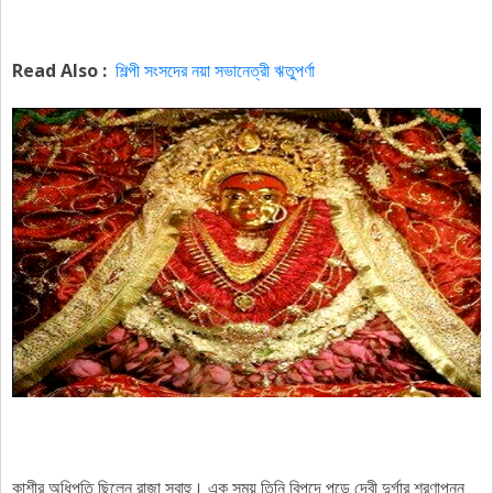
Read Also :
শিল্পী সংসদের নয়া সভানেত্রী ঋতুপর্ণা
কাশীর অধিপতি ছিলেন রাজা সুবাহু। এক সময় তিনি বিপদে পড়ে দেবী দুর্গার শরণাপন্ন