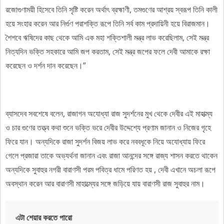
রজোগুণাময়ী হিসেবে তিনি সৃষ্টি করেন অর্থাৎ ব্রহ্মাণী, তমগুণের আশ্রয় স্বরূপ তিনি কালী
হয়ে সংহার করেন আর নির্গুণ পরাশক্তি রূপে তিনি সর্ব কাম প্রদায়িনী হয়ে বিরাজমান।
শৈশবে ঋষিদের কাছ থেকে আমি এক মহা শক্তিশালী মন্ত্র লাভ করেছিলাম, সেই মন্ত্র
নিত্যদিন ভক্তি সহকারে আমি জপ করতাম, সেই মন্ত্র জপের ফলে দেবী আমাকে রক্ষা
করেছেন ও দর্শন দান করেছেন।”
ব্যাসদেব সবশেষে বলেন, রাজাগন অযোধ্যা রাজ সুদর্শনের মুখ থেকে দেবীর এই মাহাত্ম্য
ও চার গুণের তত্ত্ব কথা শুনে ভক্তি ভরে দেবীর উদ্দেশ্যে প্রণাম জানান ও নিজের গৃহে
ফিরে যান। অন্যদিকে রাজা সুদর্শন বিজয় লাভ করে নববধূকে নিয়ে অযোধ্যায় ফিরে
গেলে প্রজারা তাকে অভ্যর্থনা জানান এবং রাজা আনন্দের সঙ্গে রাজ্য শাসন করতে থাকেন
অন্যদিকে সুবাহুর নগরী বারাণসী পরম পবিত্র ধামে পরিণত হয় , দেবী এখানে অচলা রূপে
অবস্থান করেন আর বারাণসী মাহাত্ম্যের সঙ্গে জড়িয়ে যায় বারাণসী রাজ সুবাহুর নাম।
এটা শেয়ার করতে পারো