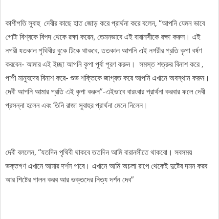
কাশীপতি সুবাহু দেবীর কাছে হাত জোড় করে প্রার্থনা করে বলেন, “আপনি যেমন ভাবে
গোটা বিশ্বকে বিপদ থেকে রক্ষা করেন, তেমনভাবে এই বারানসীকে রক্ষা করুন। এই
নগরী যতকাল পৃথিবীর বুকে টিকে থাকবে, ততকাল আপনি এই নগরীর প্রতি কৃপা বর্ষণ
করবেন- আমার এই ইচ্ছা আপনি কৃপা পূর্বা পূরণ করুন। ‌ সমস্ত শত্রুর বিনাশ করে ,
পাপী মানুষদের বিনাশ করে- শুভ শক্তিকে জাগ্রত করে আপনি এখানে অবস্থান করুন।
দেবী আপনি আমার প্রতি এই কৃপা করুন”-এইভাবে বারংবার প্রার্থনা করবার ফলে দেবী
প্রসন্না হলেন এবং তিনি রাজা সুবাহুর প্রার্থনা মেনে নিলেন।
দেবী বললেন, “যতদিন পৃথিবী থাকবে ততদিন আমি বারানসীতে থাকবো।‌ সবসময়
ভক্তগণ এখানে আমার দর্শন পাবে। এখানে আমি অচলা রূপে থেকেই দুষ্টের দমন করব
আর শিষ্টের পালন করব আর ভক্তদের নিত্য দর্শন দেব”