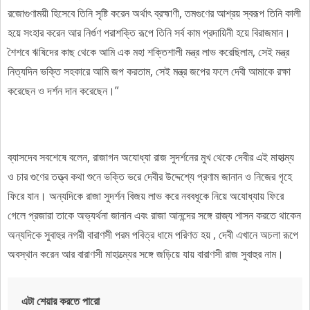
রজোগুণাময়ী হিসেবে তিনি সৃষ্টি করেন অর্থাৎ ব্রহ্মাণী, তমগুণের আশ্রয় স্বরূপ তিনি কালী
হয়ে সংহার করেন আর নির্গুণ পরাশক্তি রূপে তিনি সর্ব কাম প্রদায়িনী হয়ে বিরাজমান।
শৈশবে ঋষিদের কাছ থেকে আমি এক মহা শক্তিশালী মন্ত্র লাভ করেছিলাম, সেই মন্ত্র
নিত্যদিন ভক্তি সহকারে আমি জপ করতাম, সেই মন্ত্র জপের ফলে দেবী আমাকে রক্ষা
করেছেন ও দর্শন দান করেছেন।”
ব্যাসদেব সবশেষে বলেন, রাজাগন অযোধ্যা রাজ সুদর্শনের মুখ থেকে দেবীর এই মাহাত্ম্য
ও চার গুণের তত্ত্ব কথা শুনে ভক্তি ভরে দেবীর উদ্দেশ্যে প্রণাম জানান ও নিজের গৃহে
ফিরে যান। অন্যদিকে রাজা সুদর্শন বিজয় লাভ করে নববধূকে নিয়ে অযোধ্যায় ফিরে
গেলে প্রজারা তাকে অভ্যর্থনা জানান এবং রাজা আনন্দের সঙ্গে রাজ্য শাসন করতে থাকেন
অন্যদিকে সুবাহুর নগরী বারাণসী পরম পবিত্র ধামে পরিণত হয় , দেবী এখানে অচলা রূপে
অবস্থান করেন আর বারাণসী মাহাত্ম্যের সঙ্গে জড়িয়ে যায় বারাণসী রাজ সুবাহুর নাম।
এটা শেয়ার করতে পারো