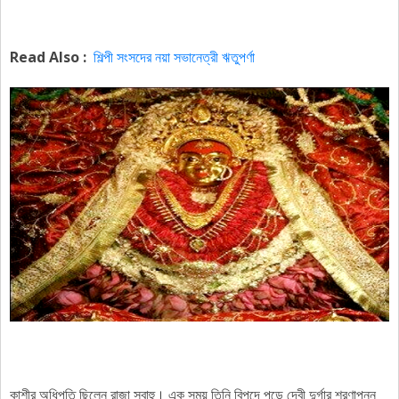
Read Also :
শিল্পী সংসদের নয়া সভানেত্রী ঋতুপর্ণা
কাশীর অধিপতি ছিলেন রাজা সুবাহু। এক সময় তিনি বিপদে পড়ে দেবী দুর্গার শরণাপন্ন