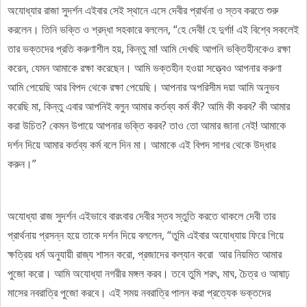
অযোধ্যার রাজা সুদর্শন‌ এইবার সেই স্থানে এসে দেবীর প্রার্থনা ও স্তব করতে শুরু
করলেন। তিনি ভক্তি ও শ্রদ্ধা সহকারে বললেন, “হে দেবী! হে দুর্গা! এই বিশ্বে সকলেই
তার ভক্তদের প্রতি করুণাশীল হয়, কিন্তু মা! আমি দেখছি আপনি ভক্তিহীনকেও রক্ষা
করেন, যেমন আমাকে রক্ষা করেছেন। আমি ভক্তহীন হ‌ওয়া সত্ত্বেও আপনার করুণা
আমি পেয়েছি আর বিপদ থেকে রক্ষা পেয়েছি। আপনার অপরিসীম দয়া আমি অনুভব
করেছি মা, কিন্তু এবার আপনিই বলুন আমার কর্তব্য কর্ম কী? আমি কী করব? কী আমার
করা উচিত? কেমন উপায়ে আপনার ভক্তি করব? তাও তো আমার জানা নেই! আমাকে
দর্শন দিয়ে আমার কর্তব্য কর্ম বলে দিন মা। আমাকে এই বিপদ সাগর থেকে উদ্ধার
করুন।”
অযোধ্যা রাজ সুদর্শন এইভাবে বারংবার দেবীর স্তব স্তুতি করতে থাকলে দেবী তার
প্রার্থনায় প্রসন্ন হয়ে তাকে দর্শন দিয়ে বললেন, “তুমি এইবার অযোধ্যায় ফিরে গিয়ে
ক্ষত্রিয় ধর্ম অনুযায়ী রাজ্য শাসন করো, প্রজাদের কল্যান করো আর নিয়মিত আমার
পুজো করো। আমি অযোধ্যা নগরীর মঙ্গল করব। তবে তুমি শরৎ, মাঘ, চৈত্র ও আষাঢ়
মাসের নবরাত্রি পুজো করবে। এই সময় নবরাত্রি পালন করা প্রত্যেক ভক্তদের