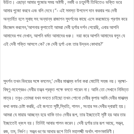
উচিত। এছাড়া আমার পুজোর সময় অষ্টমী , নবমী ও চতুর্দশী তিথিতেও ভক্তি ভরে
আমার পুজো করবে এবং বলি দেবে।”- এই সমস্ত উপদেশ দান করবার পর দেবী
অন্তর্হিত হলে সুবাহু সহ অন্যান্য রাজাগন সুদর্শনের কাছে এসে করজোড়ে প্রণাম করে
জিজ্ঞেস করলেন,‘আপনার কৃপাতেই আমরা দেবী দুর্গার দর্শন পেয়েছি, এবার আপনি
আমাদের পথ দেখান, আপনি ধর্মত আমাদের গুরু। দয়া করে আপনি আমাদের বলুন যে
এই দেবী শক্তি আসলে কে? কে দেবী দুর্গা এবং তার উদ্ভব কোথায়?’
সুদর্শন তখন বিনয়ের সঙ্গে বললেন,‘ দেবীর মাহাত্ম্য বর্ণনা করা মোটেই সহজ নয়। ব্রহ্মা-
বিষ্ণু-মহেশ্বর‌ও দেবীর তত্ত্ব প্রকৃত পক্ষে বলতে পারেন না। আমি তো সেখানে নিমিত্ত
মাত্র। তবুও তোমরা যখন শুনতে চাইছো তখন শোনো দেবীর কৃপায় আমি দেবীর মাহাত্ম্য
কথা বলার চেষ্টা করছি, এই জগতে সৃষ্টি,স্থিতি, পালন , সংহার সব দেবীর দ্বারাই হয়।
আমরা যে মায়ায় আচ্ছন্ন হয়ে থাকি তাও দেবীর রূপ, তার ইচ্ছাতেই সৃষ্টি হয় আর তার
ইচ্ছাতেই ধ্বংস হয়। তিনিই আবার পালন করেন। দেবী দুর্গার চার রূপ আছে, সত্ত্ব,
রজ, তম, নির্গুণ। সত্ত্ব‌ গুণের আধার রূপে তিনি মহালক্ষ্মী অর্থাৎ পালণকারিণী।