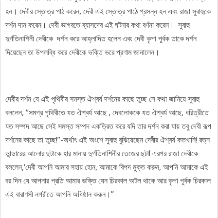
হন। দেবীর স্তোত্র পাঠ করেন, দেবী এই স্তোত্র পাঠে প্রসন্ন হন এবং রাজা সুবাহুকে
দর্শন দান করেন। দেবী ভাগবতে ব্যাসদেব এই ঘটনার কথা বর্ণনা করেন। সুবাহু
দুর্গতিনাশিনী দেবীকে দর্শন করে আহ্লাদিত হলেন এবং দেবী কৃপা পূর্বক তাকে দর্শন
দিয়েছেন তা উপলব্ধি করে দেবীকে ভক্তি ভরে প্রণাম জানালেন।
দেবীর দর্শন যে এই পৃথিবীর সমস্ত ঐশ্বর্য দর্শনের কাছে তুচ্ছ সে কথা জানিয়ে সুবাহু
বললেন,
“সমগ্র পৃথিবীতে যত ঐশ্বর্য আছে , দেবলোককে যত ঐশ্বর্য আছে, ধরিত্রীতে
যত সম্পদ আছে সেই সমস্ত সম্পদ একত্রিত করে যদি তার দর্শন করা যায় তবু দেবী রূপ
দর্শনের কাছে তা তুচ্ছ!”-অর্থাৎ এই অংশে সুবাহু বুঝিয়েছেন দেবীর ঐশ্বর্য কতখানি! রত্ন
ভান্ডারের আলোর ছটাকে হার মানায় দুর্গতিনাশিনীর তেজের ছটা! এরপর রাজা দেবীকে
বললেন,‘দেবী আপনি আমার সহায় হোন, আমাকে বিপদ মুক্ত করুন, আপনি আমাকে এই
বর দিন যে আপনার প্রতি আমার ভক্তি যেন চিরকাল অটল থাকে আর কৃপা পূর্বক চিরকাল
এই বারাণসী নগরীতে আপনি অধিষ্ঠান করুন।”