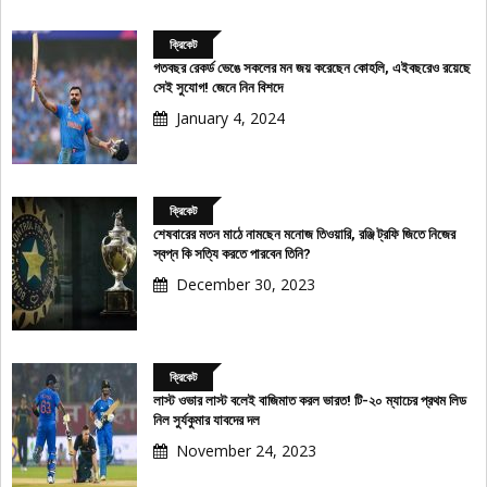
ক্রিকেট
গতবছর রেকর্ড ভেঙে সকলের মন জয় করেছেন কোহলি, এইবছরেও রয়েছে
সেই সুযোগ! জেনে নিন বিশদে
January 4, 2024
ক্রিকেট
শেষবারের মতন মাঠে নামছেন মনোজ তিওয়ারি, রঞ্জি ট্রফি জিতে নিজের
স্বপ্ন কি সত্যি করতে পারবেন তিনি?
December 30, 2023
ক্রিকেট
লাস্ট ওভার লাস্ট বলেই বাজিমাত করল ভারত! টি-২০ ম্যাচের প্রথম লিড
নিল সুর্যকুমার যাবদের দল
November 24, 2023