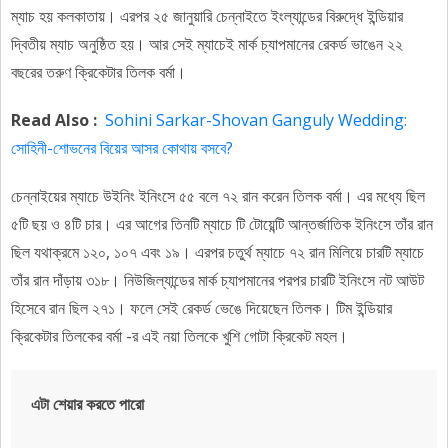
ম্যাচ হয় কলকাতায়। এরপর ২৫ জানুয়ারি চেন্নাইতে ইংল্যান্ডের বিরুদ্ধে ইন্ডিয়ার
দ্বিতীয় ম্যাচ অনুষ্ঠিত হয়। আর সেই ম্যাচেই মার্ক চ্যাপমানের রেকর্ড ভাঙেন ২২
বছরের তরুণ ক্রিকেটার তিলক বর্মা।
Read Also :
Sohini Sarkar-Shovan Ganguly Wedding:
সোহিনী-শোভনের বিয়ের আসর কোথায় বসবে?
চেন্নাইয়ের ম্যাচে উইনিং ইনিংসে ৫৫ বলে ৭২ রান করেন তিলক বর্মা। এর মধ্যে ছিল
৫টি ছয় ও ৪টি চার। এর আগের তিনটি ম্যাচে টি টোয়েন্টি আন্তর্জাতিক ইনিংসে তাঁর রান
ছিল যথাক্রমে ১২০, ১০৭ এবং ১৯। এরপর চতুর্থ ম্যাচে ৭২ রান মিলিয়ে চারটি ম্যাচে
তাঁর রান দাঁড়ায় ৩১৮। নিউজিল্যান্ডের মার্ক চ্যাপমানের পরপর চারটি ইনিংসে নট আউট
হিসেবে রান ছিল ২৭১। ফলে সেই রেকর্ড ভেঙে দিয়েছেন তিলক। টিম ইন্ডিয়ার
ক্রিকেটার তিলকের বর্মা -র এই নয়া তিলকে খুশি গোটা ক্রিকেট মহল।
এটা শেয়ার করতে পারো