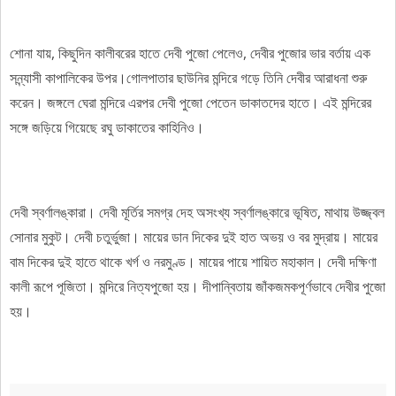
শোনা যায়, কিছুদিন কালীবরের হাতে দেবী পুজো পেলেও, দেবীর পুজোর ভার বর্তায় এক
সন্ন্যাসী কাপালিকের উপর।গোলপাতার ছাউনির মন্দিরে গড়ে তিনি দেবীর আরাধনা শুরু
করেন। জঙ্গলে ঘেরা মন্দিরে এরপর দেবী পুজো পেতেন ডাকাতদের হাতে। এই মন্দিরের
সঙ্গে জড়িয়ে গিয়েছে রঘু ডাকাতের কাহিনিও।
দেবী স্বর্ণালঙ্কারা। দেবী মূর্তির সমগ্র দেহ অসংখ্য স্বর্ণালঙ্কারে ভূষিত, মাথায় উজ্জ্বল
সোনার মুকুট। দেবী চতুর্ভুজা। মায়ের ডান দিকের দুই হাত অভয় ও বর মুদ্রায়। মায়ের
বাম দিকের দুই হাতে থাকে খর্গ ও নরমুণ্ড। মায়ের পায়ে শায়িত মহাকাল। দেবী দক্ষিণা
কালী রূপে পূজিতা। মন্দিরে নিত্যপুজো হয়। দীপান্বিতায় জাঁকজমকপূর্ণভাবে দেবীর পুজো
হয়।