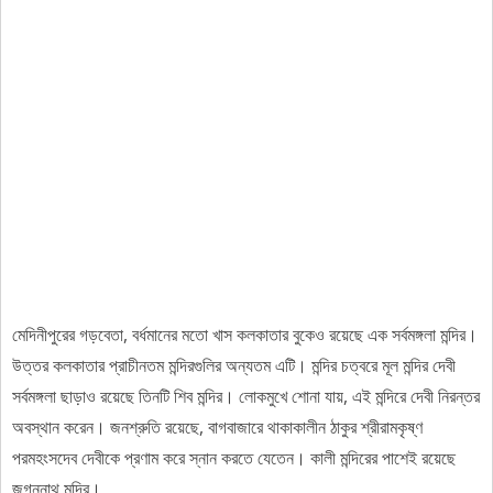
মেদিনীপুরের গড়বেতা, বর্ধমানের মতো খাস কলকাতার বুকেও রয়েছে এক সর্বমঙ্গলা মন্দির।
উত্তর কলকাতার প্রাচীনতম মন্দিরগুলির অন্যতম এটি। মন্দির চত্বরে মূল মন্দির দেবী
সর্বমঙ্গলা ছাড়াও রয়েছে তিনটি শিব মন্দির। লোকমুখে শোনা যায়, এই মন্দিরে দেবী নিরন্তর
অবস্থান করেন। জনশ্রুতি রয়েছে, বাগবাজারে থাকাকালীন ঠাকুর শ্রীরামকৃষ্ণ
পরমহংসদেব দেবীকে প্রণাম করে স্নান করতে যেতেন। কালী মন্দিরের পাশেই রয়েছে
জগন্নাথ মন্দির।