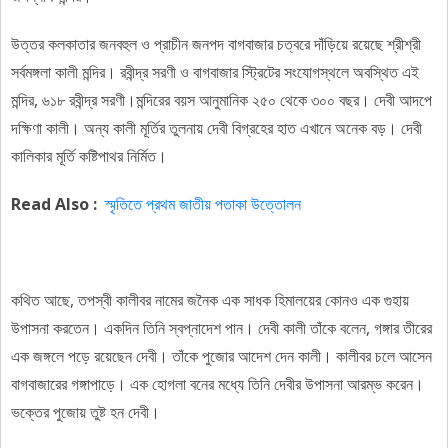
উত্তর কলকাতার জনবহুল ও প্রাচীন জনপদ বাগবাজার চত্বরে দাঁড়িয়ে রয়েছে শ্রীশ্রী
সর্বমঙ্গলা কালী মন্দির। রবীন্দ্র সরণী ও বাগবাজার স্ট্রিটের সংযোগস্থলে অবস্থিত এই
মন্দির, ৬১৮ রবীন্দ্র সরণী।মন্দিরের বয়স আনুমানিক ২৫০ থেকে ৩০০ বছর। দেবী আদপে
দক্ষিণা কালী। অন্য কালী মূর্তির তুলনায় দেবী বিগ্রহের হাত এখানে অনেক বড়। দেবী
কালিকার মূর্তি কষ্টিপাথর নির্মিত।
Read Also :
স্মৃতিতে প্রথম জাতীয় পতাকা উত্তোলন
কথিত আছে, তপস্বী কালীবর নামের জনৈক এক সাধক হিমালয়ের কোনও এক গুহায়
উপাসনা করতেন। একদিন তিনি স্বপ্নাদেশ পান। দেবী কালী তাঁকে বলেন, গঙ্গার তীরের
এক জঙ্গলে পড়ে রয়েছেন দেবী। তাঁকে পুজোর আদেশ দেন কালী। কালীবর চলে আসেন
বাগবাজারের গঙ্গাপাড়ে। এক হোগলা বনের মধ্যে তিনি দেবীর উপাসনা আরম্ভ করেন।
ভক্তের পুজোয় তুষ্ট হন দেবী।