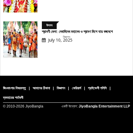
উৎসব
শ্রাবণী মেলা: দেবাদিদেব মহাদেব ও শ্রাবণ মিশে যায় বঙ্গদেশে
বিজ্ঞাপন
July 10, 2025
জিওবাংলার বিষয়বস্তু
|
আমাদের ঠিকানা
|
বিজ্ঞাপন
|
কেরিয়ার্স
|
প্রাইভেসী পলিসি
|
ব্যবহারের শর্তাবলী
© 2010-
2026 JiyoBangla
একটি উদ্যোগ:
JiyoBangla Entertainment LLP