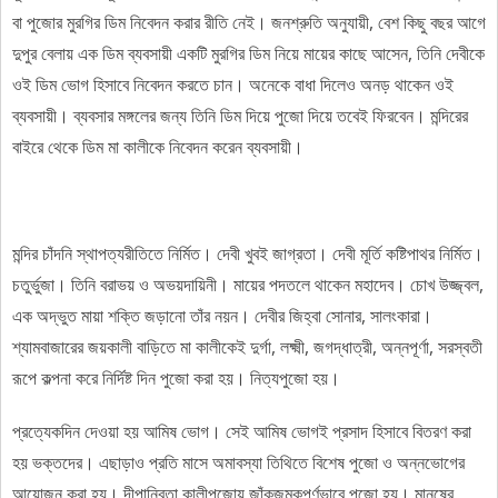
বা পুজোর মুরগির ডিম নিবেদন করার রীতি নেই। জনশ্রুতি অনুযায়ী, বেশ কিছু বছর আগে
দুপুর বেলায় এক ডিম ব্যবসায়ী একটি মুরগির ডিম নিয়ে মায়ের কাছে আসেন, তিনি দেবীকে
ওই ডিম ভোগ হিসাবে নিবেদন করতে চান। অনেকে বাধা দিলেও অনড় থাকেন ওই
ব্যবসায়ী। ব্যবসার মঙ্গলের জন্য তিনি ডিম দিয়ে পুজো দিয়ে তবেই ফিরবেন। মন্দিরের
বাইরে থেকে ডিম মা কালীকে নিবেদন করেন ব্যবসায়ী।
মন্দির চাঁদনি স্থাপত্যরীতিতে নির্মিত। দেবী খুবই জাগ্রতা। দেবী মূর্তি কষ্টিপাথর নির্মিত।
চতুর্ভুজা। তিনি বরাভয় ও অভয়দায়িনী। মায়ের পদতলে থাকেন মহাদেব। চোখ উজ্জ্বল,
এক অদ্ভুত মায়া শক্তি জড়ানো তাঁর নয়ন। দেবীর জিহ্বা সোনার, সালংকারা।
শ্যামবাজারের জয়কালী বাড়িতে মা কালীকেই দুর্গা, লক্ষ্মী, জগদ্ধাত্রী, অন্নপূর্ণা, সরস্বতী
রূপে কল্পনা করে নির্দিষ্ট দিন পুজো করা হয়। নিত্যপুজো হয়।
প্রত্যেকদিন দেওয়া হয় আমিষ ভোগ। সেই আমিষ ভোগই প্রসাদ হিসাবে বিতরণ করা
হয় ভক্তদের। এছাড়াও প্রতি মাসে অমাবস্যা তিথিতে বিশেষ পুজো ও অন্নভোগের
আয়োজন করা হয়। দীপান্বিতা কালীপুজোয় জাঁকজমকপূর্ণভাবে পুজো হয়। মানুষের