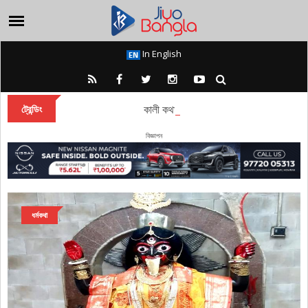
In English
কালী কথা: নৈহাটির ব্রহ্মময়ী কালী মন্দির
ট্রেন্ডিং
বিজ্ঞাপন
ধর্মকথা