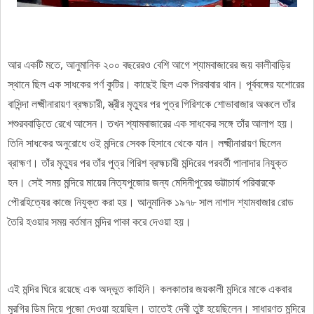
আর একটি মতে, আনুমানিক ২০০ বছরেরও বেশি আগে শ্যামবাজারের জয় কালীবাড়ির
স্থানে ছিল এক সাধকের পর্ণ কুটির। কাছেই ছিল এক পিরবাবার থান। পূর্ববঙ্গের যশোরের
বাসিন্দা লক্ষ্মীনারায়ণ ব্রহ্মচারী, স্ত্রীর মৃত্যুর পর পুত্র গিরিশকে শোভাবাজার অঞ্চলে তাঁর
শশুরববাড়িতে রেখে আসেন। তখন শ্যামবাজারের এক সাধকের সঙ্গে তাঁর আলাপ হয়।
তিনি সাধকের অনুরোধে ওই মন্দিরে সেবক হিসাবে থেকে যান। লক্ষ্মীনারায়ণ ছিলেন
ব্রাহ্মণ। তাঁর মৃত্যুর পর তাঁর পুত্র গিরিশ ব্রহ্মচারী মন্দিরের পরবর্তী পালাদার নিযুক্ত
হন। সেই সময় মন্দিরে মায়ের নিত্যপুজোর জন্য মেদিনীপুরের ভট্টাচার্য পরিবারকে
পৌরহিত্যের কাজে নিযুক্ত করা হয়। আনুমানিক ১৯৭৮ সাল নাগাদ শ্যামবাজার রোড
তৈরি হওয়ার সময় বর্তমান মন্দির পাকা করে দেওয়া হয়।
এই মন্দির ঘিরে রয়েছে এক অদ্ভুত কাহিনি। কলকাতার জয়কালী মন্দিরে মাকে একবার
মুরগির ডিম দিয়ে পুজো দেওয়া হয়েছিল। তাতেই দেবী তুষ্ট হয়েছিলেন। সাধারণত মন্দিরে