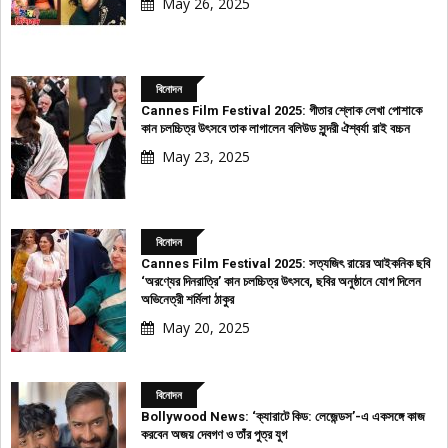
May 26, 2025
বিনোদন
Cannes Film Festival 2025: গীতার শ্লোক লেখা পোশাকে
কান চলচ্চিত্র উৎসবে তাক লাগালেন বলিউড সুন্দরী ঐশ্বর্যা রাই বচ্চন
May 23, 2025
বিনোদন
Cannes Film Festival 2025: সত্যজিৎ রায়ের আইকনিক ছবি
‘অরণ্যের দিনরাত্রি’ কান চলচ্চিত্র উৎসবে, ছবির অনুষ্ঠানে যোগ দিলেন
অভিনেত্রী শর্মিলা ঠাকুর
May 20, 2025
বিনোদন
Bollywood News: ‘ক্যারাটে কিড: লেজেন্ডস’-এ একসঙ্গে কাজ
করবেন অজয় দেবগণ ও তাঁর পুত্র যুগ