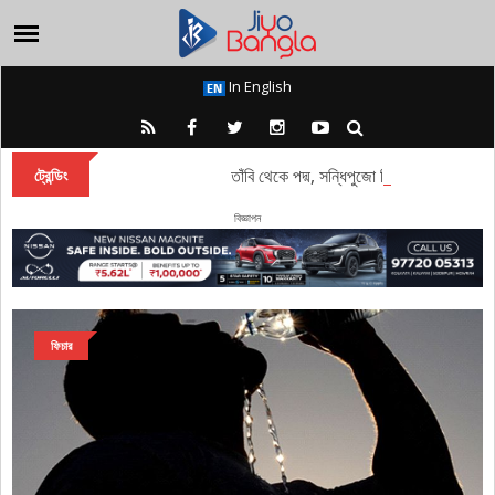
In English
তাঁবি থেকে পদ্ম, সন্ধিপুজো ঘিরে অজস্র আচার-অ
ট্রেন্ডিং
বিজ্ঞাপন
ফিচার