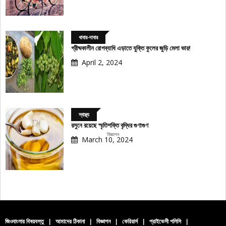
খাবার-দাবার
গ্রীষ্মকালীন রোগব্যাধি এড়াতে যুক্তি ফুলের জুড়ি মেলা ভার!
April 2, 2024
স্বাস্থ্য
রসুনে রয়েছে স্মৃতিশক্তি বৃদ্ধির গুণাগুণ
বিজ্ঞাপন
March 10, 2024
জিওবাংলার বিষয়বস্তু
|
আমাদের ঠিকানা
|
বিজ্ঞাপন
|
কেরিয়ার্স
|
প্রাইভেসী পলিসি
|