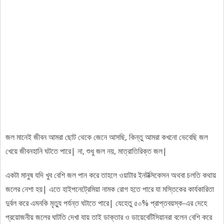
জল মানেই জীবন আমরা ছোট থেকে জেনে আসছি, কিন্তু আমরা কখনো ভেবেছি জল
খেয়ে জীবনহানি ঘটতে পারে| না, শুধু জল নয়, মাত্রাতিরিক্ত জল|
একটা মানুষ যদি খুব বেশি জল পান করে তাহলে ওয়াটার ইনটক্সিকেসন অথবা চলতি কথায়
জলের নেশা হয়| এতে হাইপনেট্রেমিয়া নামক রোগ হতে পারে যা মস্তিকের কার্যকারিতা
দুর্বল করে এমনকি মৃত্যু পর্যন্ত ঘটাতে পারে| যেহেতু ৫০% প্রাপ্তবয়স্ক-এর দেহে
প্রয়োজনীয় জলের ঘাটতি দেখা যায় তাই ডাক্তার ও ডায়েবেটিসিয়ানরা বলেন বেশি করে