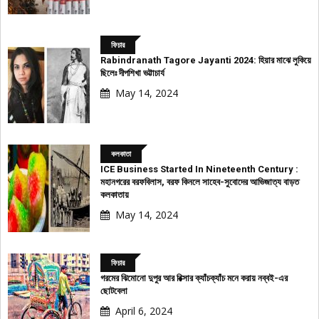
ফিচার
Rabindranath Tagore Jayanti 2024: হিয়ার মাঝে লুকিয়ে
ছিলেঃ দীপশিখা ভট্টাচার্য
May 14, 2024
কলকাতা
ICE Business Started In Nineteenth Century :
মহানগরের বরফবিলাস, বরফ কিনলে সাহেব-সুবোদের আভিজাত্য বাড়ত
কলকাতায়
May 14, 2024
ফিচার
গরমের ঝিমোনো দুপুর আর রিক্সার ক্যাঁচক্যাঁচ মনে করায় নব্বই-এর
ছোটবেলা
April 6, 2024