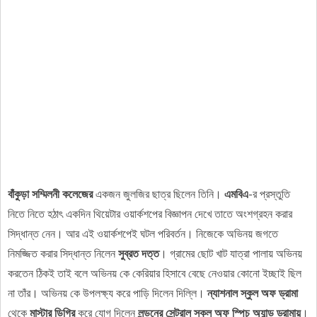
বাঁকুড়া সম্মিলনী কলেজের
একজন জুলজির ছাত্র ছিলেন তিনি।
এমবিএ
-র প্রস্তুতি
নিতে নিতে হঠাৎ একদিন থিয়েটার ওয়ার্কশপের বিজ্ঞাপন দেখে তাতে অংশগ্রহন করার
সিদ্ধান্ত নেন। আর এই ওয়ার্কশপেই ঘটল পরিবর্তন। নিজেকে অভিনয় জগতে
নিমজ্জিত করার সিদ্ধান্ত নিলেন
সুব্রত দত্ত
। গ্রামের ছোট খাট যাত্রা পালায় অভিনয়
করতেন ঠিকই তাই বলে অভিনয় কে কেরিয়ার হিসাবে বেছে নেওয়ার কোনো ইচ্ছাই ছিল
না তাঁর। অভিনয় কে উপলক্ষ্য করে পাড়ি দিলেন দিল্লি।
ন্যাশনাল স্কুল অফ ড্রামা
থেকে
মাস্টার ডিগ্রি
করে যোগ দিলেন
লন্ডনের
সেন্ট্রাল স্কুল অফ স্পিচ অ্যান্ড ড্রামায়
।