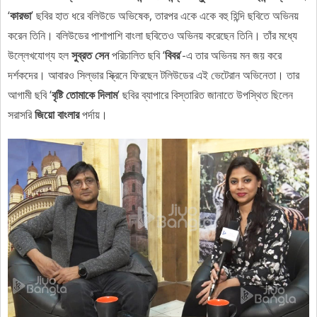
‘
কারভা
’ ছবির হাত ধরে বলিউডে অভিষেক, তারপর একে একে বহু হিন্দি ছবিতে অভিনয়
করেন তিনি। বলিউডের পাশাপাশি বাংলা ছবিতেও অভিনয় করেছেন তিনি। তাঁর মধ্যে
উল্লেখযোগ্য হল
সুব্রত সেন
পরিচালিত ছবি ‘
বিবর
’-এ তার অভিনয় মন জয় করে
দর্শকদের। আবারও সিল্ভার স্ক্রিনে ফিরছেন টলিউডের এই ভেটেরান অভিনেতা। তার
আগামী ছবি ‘
বৃষ্টি তোমাকে দিলাম
’ ছবির ব্যাপারে বিস্তারিত জানাতে উপস্থিত ছিলেন
সরাসরি
জিয়ো বাংলার
পর্দায়।