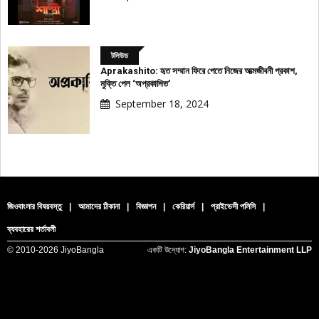
টলিউড
Aprakashito: হৃত সম্মান ফিরে পেতে নিজের আত্মজীবনী প্রকাশ,
মুক্তি পেল ‘অপ্রকাশিত’
বিজ্ঞাপন
September 18, 2024
জিওবাংলার বিষয়বস্তু
|
আমাদের ঠিকানা
|
বিজ্ঞাপন
|
কেরিয়ার্স
|
প্রাইভেসী পলিসি
|
ব্যবহারের শর্তাবলী
© 2010-
2026 JiyoBangla
একটি উদ্যোগ:
JiyoBangla Entertainment LLP