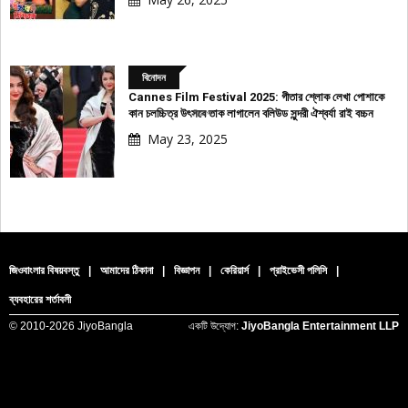
বিনোদন
Cannes Film Festival 2025: গীতার শ্লোক লেখা পোশাকে
বিজ্ঞাপন
কান চলচ্চিত্র উৎসবে তাক লাগালেন বলিউড সুন্দরী ঐশ্বর্যা রাই বচ্চন
May 23, 2025
জিওবাংলার বিষয়বস্তু
|
আমাদের ঠিকানা
|
বিজ্ঞাপন
|
কেরিয়ার্স
|
প্রাইভেসী পলিসি
|
ব্যবহারের শর্তাবলী
© 2010-
2026 JiyoBangla
একটি উদ্যোগ:
JiyoBangla Entertainment LLP