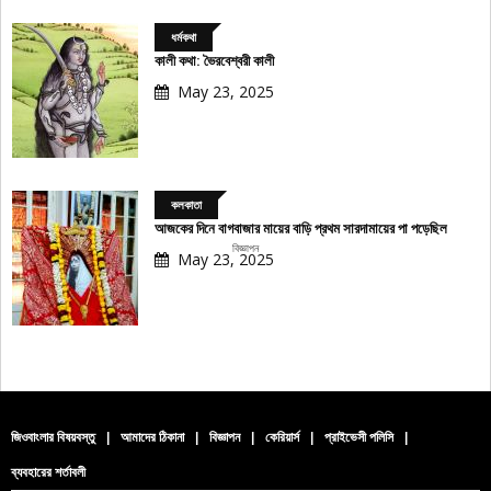
ধর্মকথা
কালী কথা: ভৈরবেশ্বরী কালী
May 23, 2025
কলকাতা
আজকের দিনে বাগবাজার মায়ের বাড়ি প্রথম সারদামায়ের পা পড়েছিল
বিজ্ঞাপন
May 23, 2025
জিওবাংলার বিষয়বস্তু
|
আমাদের ঠিকানা
|
বিজ্ঞাপন
|
কেরিয়ার্স
|
প্রাইভেসী পলিসি
|
ব্যবহারের শর্তাবলী