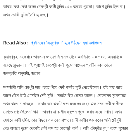
আবার কেউ কেউ বলেন বেতশ্রী কালী মন্দির ৩৫০ বছরের পুরনো। আগে মন্দির ছিল না।
এখন স্থায়ী মন্দির তৈরি হয়েছে।
Read Also :
প্রবীনদের ‘অনুপ্রেরণা’ হয়ে উঠছেন সুধা মহালিঙ্গম
কুমারপুকুর, একেবারে ভারত-বাংলাদেশ সীমান্ত ঘেঁষে অবস্থিত এক গ্রাম, অন্যদিকে
রয়েছে সুন্দরবন। এই গ্রামেই বেতশ্রী কালী পুজো পাচ্ছেন প্রাচীন কাল থেকে।
জনশ্রুতি অনুযায়ী, জনৈক
মৎসজীবী অলি চৌধুরী মাছ ধরতে গিয়ে দেবী কালীর মূর্তি পেয়েছিলেন। তাঁর মাছ ধরার
জালে বেঁধে উঠে এসেছিল দেবী মূর্তি। সময়টা ছিল মোঘল আমল। মোঘলদের সুবেদারেরা
তখন বাংলা চালাচ্ছেন। আবার আর একটি মতে জঙ্গলের মধ্যে এক সময় দেবী কালীকে
দেখতে পেয়েছিলেন তিনি। তারপর মা কালীর স্বপ্নে পুজো করার আদেশ পান। এখন
যেখানে কালী মন্দির, তার পিছনে এক বেত বাগানে দেবী কালীর শুরু করেন অলি চৌধুরী।
বেত বাগানে পুজো থেকেই দেবী নাম হয় বেতশ্রী কালী। অলি চৌধুরীর বৃদ্ধ বয়সে পুজোর