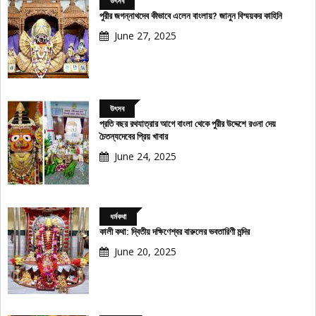
উৎসব
পুরীর জগন্নাথদেব কীভাবে এলেন বাংলায়? জানুন বিস্ময়কর কাহিনি
June 27, 2025
উৎসব
প্রতি বছর রথযাত্রার আগে বাংলা থেকে পুরীর উদ্দেশে রওনা দেয়
চৈতন্যদেবের প্রিয় খাবার
June 24, 2025
ধর্মকথা
কালী কথা: দ্বিতীয় দক্ষিণেশ্বর বারুলের ভবতারিণী মন্দির
June 20, 2025