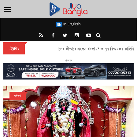
In English
পুরীর জগন্নাথদেব কীভাবে এলেন বাংলায়? জানুন বিস্ময়কর কাহিনি
ট্রেন্ডিং
বিজ্ঞাপন
ধর্মকথা