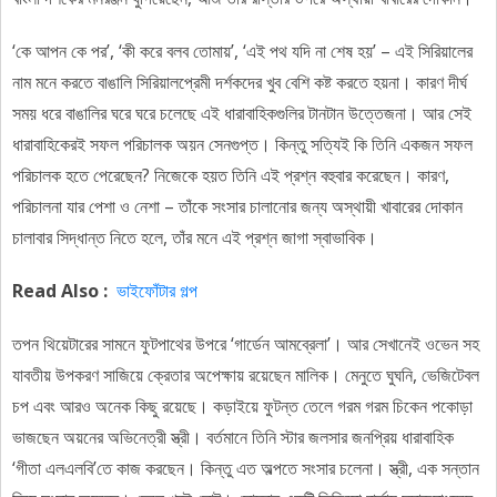
‘কে আপন কে পর’, ‘কী করে বলব তোমায়’, ‘এই পথ যদি না শেষ হয়’ – এই সিরিয়ালের
নাম মনে করতে বাঙালি সিরিয়ালপ্রেমী দর্শকদের খুব বেশি কষ্ট করতে হয়না। কারণ দীর্ঘ
সময় ধরে বাঙালির ঘরে ঘরে চলেছে এই ধারাবাহিকগুলির টানটান উত্তেজনা। আর সেই
ধারাবাহিকেরই সফল পরিচালক অয়ন সেনগুপ্ত। কিন্তু সত্যিই কি তিনি একজন সফল
পরিচালক হতে পেরেছেন? নিজেকে হয়ত তিনি এই প্রশ্ন বহুবার করেছেন। কারণ,
পরিচালনা যার পেশা ও নেশা – তাঁকে সংসার চালানোর জন্য অস্থায়ী খাবারের দোকান
চালাবার সিদ্ধান্ত নিতে হলে, তাঁর মনে এই প্রশ্ন জাগা স্বাভাবিক।
Read Also :
ভাইফোঁটার গল্প
তপন থিয়েটারের সামনে ফুটপাথের উপরে ‘গার্ডেন আমব্রেলা’। আর সেখানেই ওভেন সহ
যাবতীয় উপকরণ সাজিয়ে ক্রেতার অপেক্ষায় রয়েছেন মালিক। মেনুতে ঘুঘনি, ভেজিটেবল
চপ এবং আরও অনেক কিছু রয়েছে। কড়াইয়ে ফুটন্ত তেলে গরম গরম চিকেন পকোড়া
ভাজছেন অয়নের অভিনেত্রী স্ত্রী। বর্তমানে তিনি স্টার জলসার জনপ্রিয় ধারাবাহিক
‘গীতা এলএলবি’তে কাজ করছেন। কিন্তু এত অল্পতে সংসার চলেনা। স্ত্রী, এক সন্তান