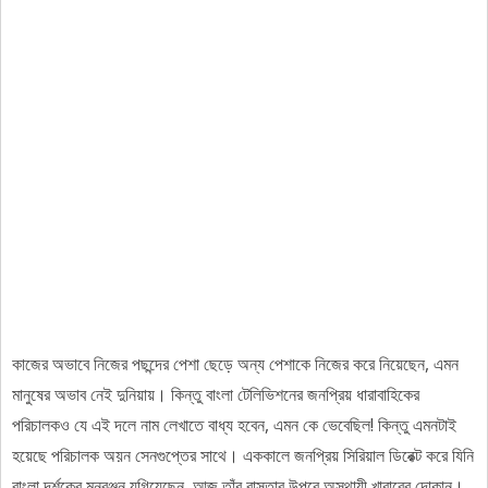
কাজের অভাবে নিজের পছন্দের পেশা ছেড়ে অন্য পেশাকে নিজের করে নিয়েছেন, এমন
মানুষের অভাব নেই দুনিয়ায়। কিন্তু বাংলা টেলিভিশনের জনপ্রিয় ধারাবাহিকের
পরিচালকও যে এই দলে নাম লেখাতে বাধ্য হবেন, এমন কে ভেবেছিল! কিন্তু এমনটাই
হয়েছে পরিচালক অয়ন সেনগুপ্তের সাথে। এককালে জনপ্রিয় সিরিয়াল ডিরেক্ট করে যিনি
বাংলা দর্শকের মনরঞ্জন যুগিয়েছেন, আজ তাঁর রাস্তার উপরে অস্থায়ী খাবারের দোকান।