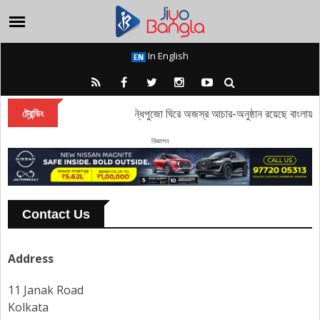
In English
তাঁবি থেকে পদ্ম, সন্ধিপুজো ঘিরে অজস্র আচার-অনুষ্ঠান রয়েছে বাংলায়
ট্রেন্ডিং
বিজ্ঞাপন
Contact Us
Address
11 Janak Road
Kolkata