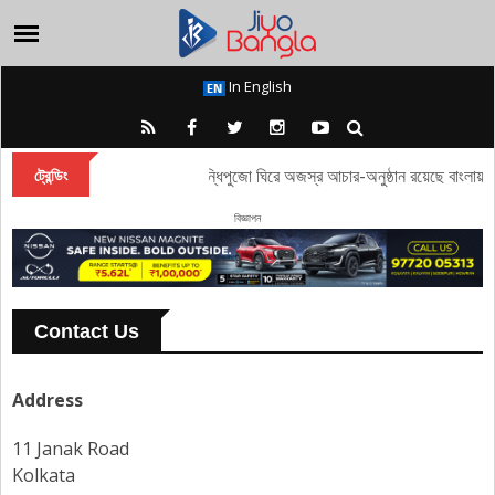
In English
তাঁবি থেকে পদ্ম, সন্ধিপুজো ঘিরে অজস্র আচার-অনুষ্ঠান রয়েছে বাংলায়
ট্রেন্ডিং
বিজ্ঞাপন
Contact Us
Address
11 Janak Road
Kolkata