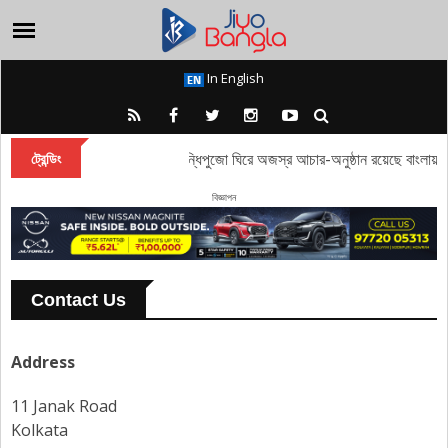
In English
তাঁবি থেকে পদ্ম, সন্ধিপুজো ঘিরে অজস্র আচার-অনুষ্ঠান রয়েছে বাংলায়
ট্রেন্ডিং
বিজ্ঞাপন
Contact Us
Address
11 Janak Road
Kolkata