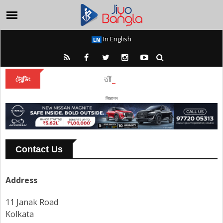
In English
তাঁবি থেকে পদ্ম, সন্ধিপুজো ঘিরে অজস্র আচার-অ
ট্রেন্ডিং
বিজ্ঞাপন
Contact Us
Address
11 Janak Road
Kolkata