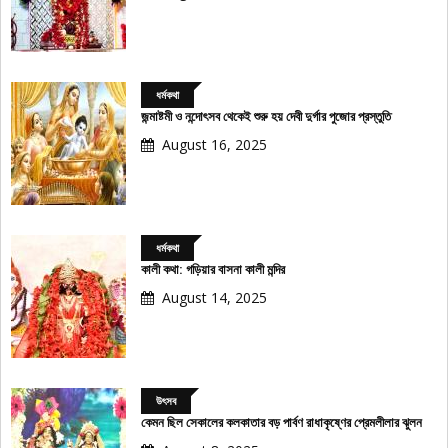
ধর্মকথা
জন্মাষ্টমী ও নন্দোৎসব থেকেই শুরু হয় দেবী দুর্গার পুজোর প্রস্তুতি
August 16, 2025
ধর্মকথা
কালী কথা: গড়িয়ার বাসনা কালী মন্দির
August 14, 2025
উৎসব
কেমন ছিল সেকালের কলকাতার বড় পার্বণ রাধাকৃষ্ণের প্রেমলীলার ঝুলন