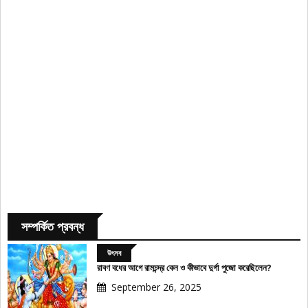
সম্পর্কিত প্রবন্ধ
উৎসব
রাবণ বধের আগে রামচন্দ্র কেন ও কীভাবে দুর্গা পুজো করেছিলেন?
September 26, 2025