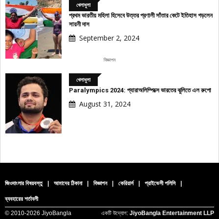
খেলাধুলা
প্রথম ভারতীয় মহিলা হিসেবে উত্তর প্রণালী সাঁতার কেটে ইতিহাস গড়লেন
সায়নী দাস
September 2, 2024
বিজ্ঞাপন
খেলাধুলা
Paralympics 2024: প্যারাঅলিম্পিক্সে ভারতের ঝুলিতে এল রুপো
August 31, 2024
জিওবাংলার বিষয়বস্তু
|
আমাদের ঠিকানা
|
বিজ্ঞাপন
|
কেরিয়ার্স
|
প্রাইভেসী পলিসি
|
ব্যবহারের শর্তাবলী
© 2010-
2026 JiyoBangla
একটি উদ্যোগ:
JiyoBangla Entertainment LLP