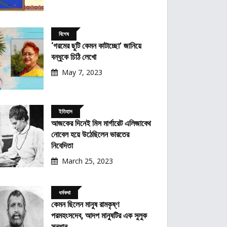
বিশেষ
‘গরমের ছুটি কেমন কাটাচ্ছো’ জানিয়ে
বন্ধুকে চিঠি লেখো
May 7, 2023
ইতিহাস
আজকের দিনেই মিস মার্গারেট এলিজাবেথ
নোবেল হয়ে উঠেছিলেন ভারতের
নিবেদিতা
March 25, 2023
ধর্মকথা
কেমন ছিলেন মানুষ রামকৃষ্ণ
পরমহংসদেব, আদপ মানুষটির এক সুলুক
সন্ধান