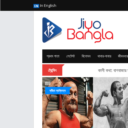
In English
প্রথম পাতা
লেটেস্ট
বিনোদন
খাবার-দাবার
জীবনধার
কালী কথা: বাগবাজার সর
ট্রেন্ডিং
ক্রীড়া ব্যক্তিত্ব