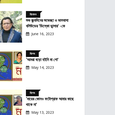
বিনোদন
শুভ জন্মদিনের শুভেচ্ছা ও ভালবাসা
বলিউডের 'ডিস্কো ডান্সার' -কে
June 16, 2023
বিশেষ
‘আমরা বড়ো হইনি মা গো’
May 14, 2023
বিশেষ
‘মায়ের কোনও ফটোগ্রাফ আমার কাছে
থাকে না’
May 13, 2023