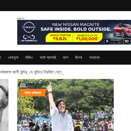
বিজ্ঞাপন
া
খেলাধুলা
ভিডিও
ফটো গ্যালারি
ব্লগ
বিশেষ
অন্যান্য
্বমঙ্গলা কালী মন্দির, যে মন্দিরে নিয়মিত যেতেন রামকৃষ্ণ
ক্রীড়া ব্যক্তিত্ব