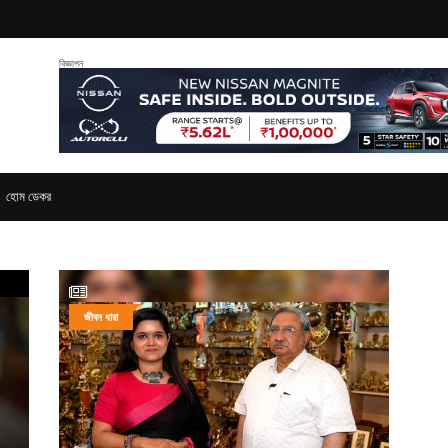
বিজ্ঞাপন
হোম ডেকর
ণসীতে চিরকাল অধিষ্ঠান করেন? রাজা সুবাহুর কাহিনি
জীবন ধারা