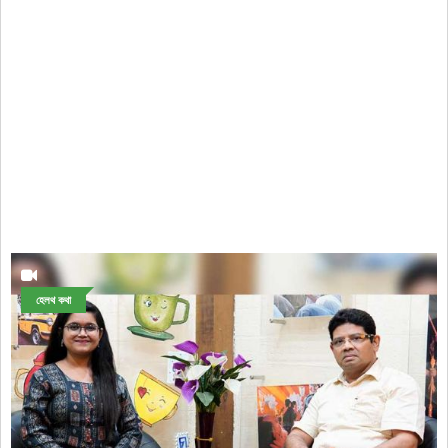
হেলথ কথা