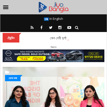
In English
কেন দেবী দুর্গা বারাণসীতে চিরকাল অধিষ্ঠান করেন?
ট্রেন্ডিং
বিজ্ঞাপন
হেলথ কথা