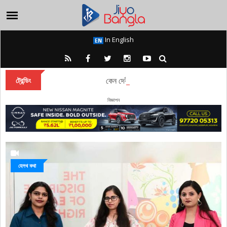
In English
কেন দেবী দুর্গা বারাণসীতে চিরকাল অধিষ্ঠান করেন?
ট্রেন্ডিং
বিজ্ঞাপন
হেলথ কথা