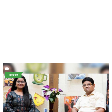
হেলথ কথা