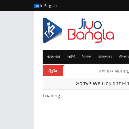
In English
প্রথম পাতা
লেটেস্ট
বিনোদন
খাবার-দাবার
জীবনধার
কেন দেবী দুর্গা বারা
ট্রেন্ডিং
Sorry!! We Couldn't Fi
Loading...