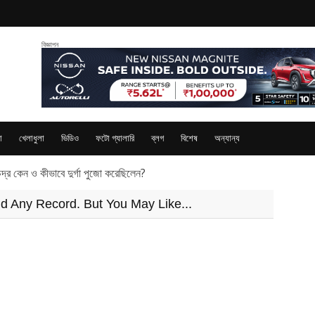
বিজ্ঞাপন
া
খেলাধুলা
ভিডিও
ফটো গ্যালারি
ব্লগ
বিশেষ
অন্যান্য
ণসীতে চিরকাল অধিষ্ঠান করেন? রাজা সুবাহুর কাহিনি
nd Any Record. But You May Like...