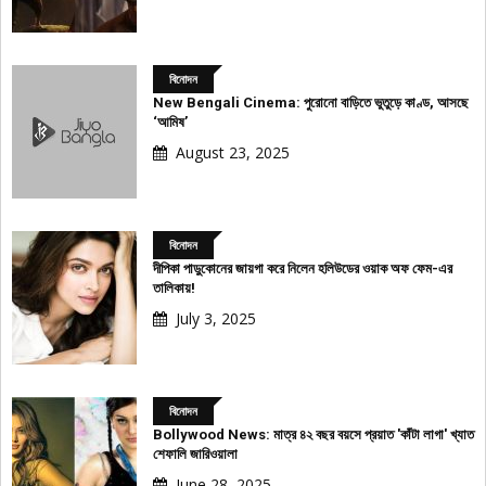
বিনোদন
New Bengali Cinema: পুরোনো বাড়িতে ভুতুড়ে কাণ্ড, আসছে
‘আমিষ’
August 23, 2025
বিনোদন
দীপিকা পাড়ুকোনের জায়গা করে নিলেন হলিউডের ওয়াক অফ ফেম-এর
তালিকায়!
July 3, 2025
বিনোদন
Bollywood News: মাত্র ৪২ বছর বয়সে প্রয়াত 'কাঁটা লাগা' খ্যাত
শেফালি জারিওয়ালা
June 28, 2025