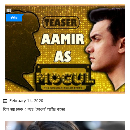
বলিউড
February 14, 2020
তিন নয়া চমক এ বছর 'মোগুল' আমির খানের