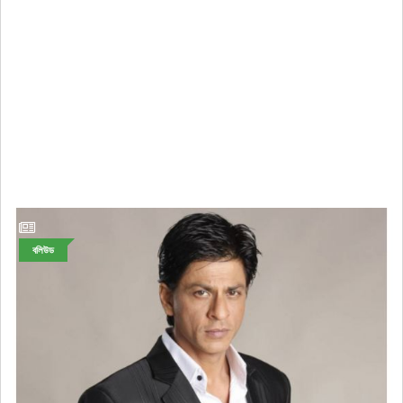
বলিউড