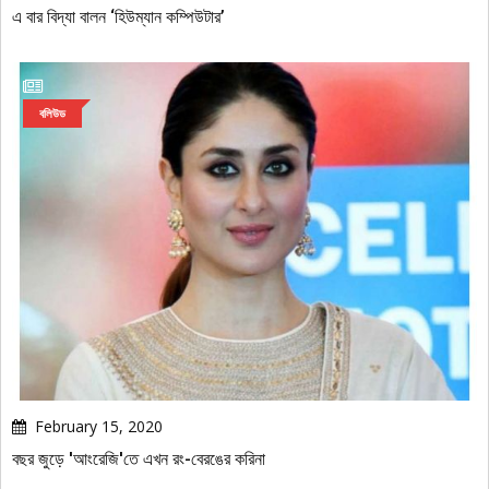
এ বার বিদ্যা বালন ‘হিউম্যান কম্পিউটার’
বলিউড
February 15, 2020
বছর জুড়ে 'আংরেজি'তে এখন রং-বেরঙের করিনা