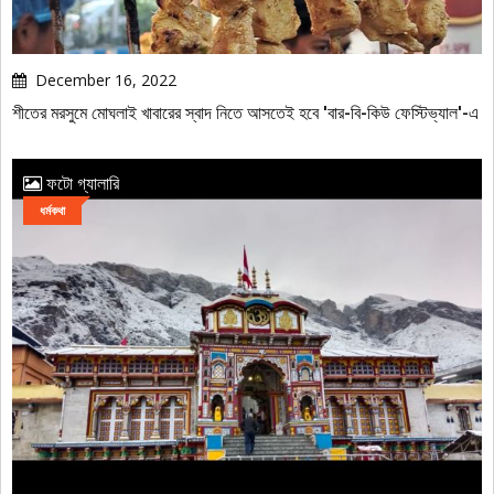
December 16, 2022
শীতের মরসুমে মোঘলাই খাবারের স্বাদ নিতে আসতেই হবে 'বার-বি-কিউ ফেস্টিভ্যাল'-এ
ফটো গ্যালারি
ধর্মকথা