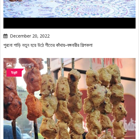
December 20, 2022
পুরনো শাড়ি নতুন হয়ে উঠে শীতের কাঁথায়-বঙ্গনারীর শিল্পকলা
ফটো গ্যালারি
ইভেন্ট