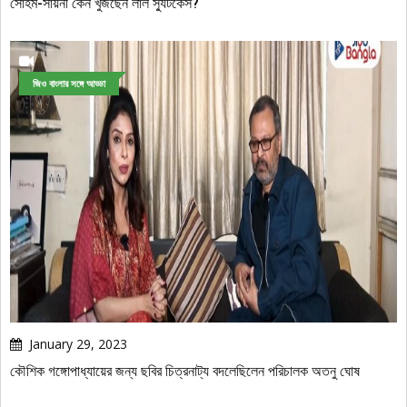
সোহম-সায়নী কেন খুঁজছেন লাল স্যুটকেস?
জিও বাংলার সঙ্গে আড্ডা
January 29, 2023
কৌশিক গঙ্গোপাধ্যায়ের জন্য ছবির চিত্রনাট্য বদলেছিলেন পরিচালক অতনু ঘোষ