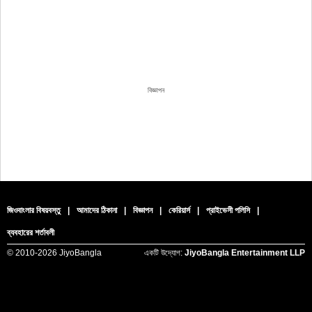
বিজ্ঞাপন
জিওবাংলার বিষয়বস্তু
|
আমাদের ঠিকানা
|
বিজ্ঞাপন
|
কেরিয়ার্স
|
প্রাইভেসী পলিসি
|
ব্যবহারের শর্তাবলী
© 2010-
2026 JiyoBangla
একটি উদ্যোগ:
JiyoBangla Entertainment LLP