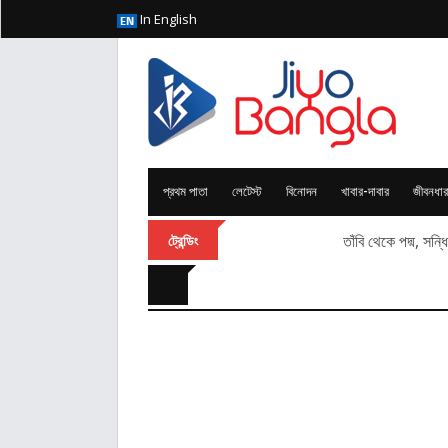
In English
প্রথম পাতা
লেটেস্ট
বিনোদন
খাবার-দাবার
জীবনধার
তাঁবি থেকে পদ্ম, সন
ট্রেন্ডিং