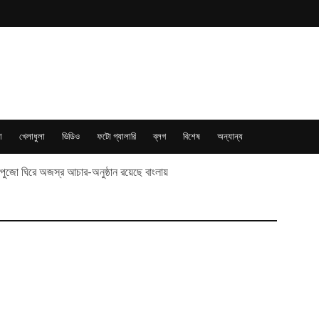
া
খেলাধুলা
ভিডিও
ফটো গ্যালারি
ব্লগ
বিশেষ
অন্যান্য
্ধিপুজো ঘিরে অজস্র আচার-অনুষ্ঠান রয়েছে বাংলায়