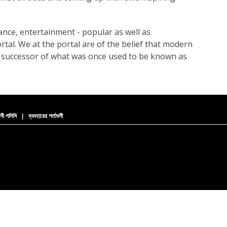
dance, entertainment - popular as well as
ortal. We at the portal are of the belief that modern
y successor of what was once used to be known as
সী পলিসি
|
ব্যবহারের শর্তাবলী