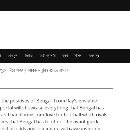
া
খেলাধুলা
ভিডিও
ফটো গ্যালারি
ব্লগ
বিশেষ
অন্যান্য
্ধিপুজো ঘিরে অজস্র আচার-অনুষ্ঠান রয়েছে বাংলায়
 the positives of Bengal. From Ray's enviable
 portal will showcase everything that Bengal has
 and handlooms, our love for football which rivals
sines that Bengal has to offer. The avant garde
ainst all odds and coming up with awe inspiring