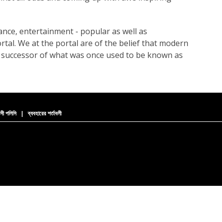
dance, entertainment - popular as well as
ortal. We at the portal are of the belief that modern
y successor of what was once used to be known as
সী পলিসি
|
ব্যবহারের শর্তাবলী