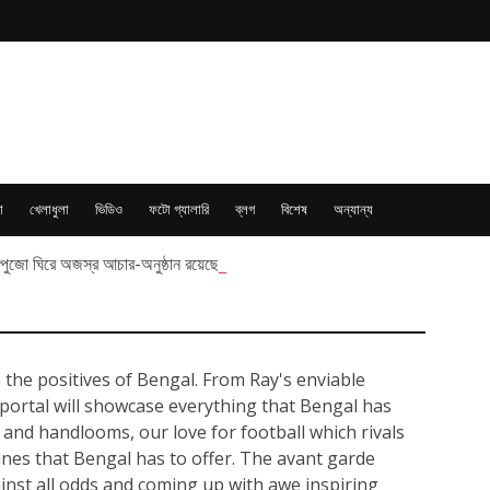
া
খেলাধুলা
ভিডিও
ফটো গ্যালারি
ব্লগ
বিশেষ
অন্যান্য
্ধিপুজো ঘিরে অজস্র আচার-অনুষ্ঠান রয়েছে বাংলায়
 the positives of Bengal. From Ray's enviable
 portal will showcase everything that Bengal has
 and handlooms, our love for football which rivals
sines that Bengal has to offer. The avant garde
ainst all odds and coming up with awe inspiring