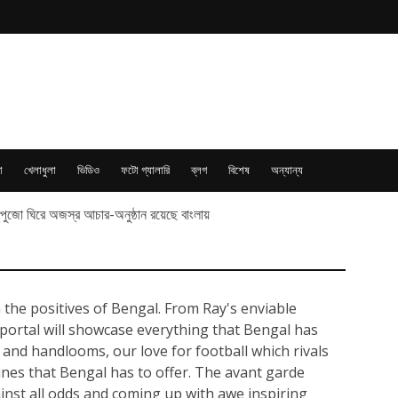
া
খেলাধুলা
ভিডিও
ফটো গ্যালারি
ব্লগ
বিশেষ
অন্যান্য
্ধিপুজো ঘিরে অজস্র আচার-অনুষ্ঠান রয়েছে বাংলায়
 the positives of Bengal. From Ray's enviable
 portal will showcase everything that Bengal has
 and handlooms, our love for football which rivals
sines that Bengal has to offer. The avant garde
ainst all odds and coming up with awe inspiring