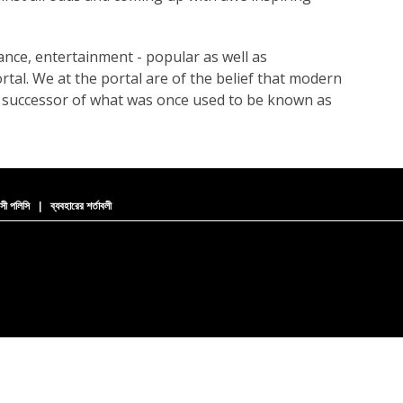
dance, entertainment - popular as well as
ortal. We at the portal are of the belief that modern
y successor of what was once used to be known as
সী পলিসি
|
ব্যবহারের শর্তাবলী